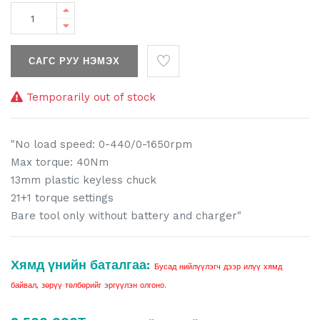
САГС РУУ НЭМЭХ
Temporarily out of stock
"No load speed: 0-440/0-1650rpm
Max torque: 40Nm
13mm plastic keyless chuck
21+1 torque settings
Bare tool only without battery and charger"
Хямд үнийн баталгаа:
Бусад нийлүүлэгч дээр илүү хямд
байвал, зөрүү төлбөрийг эргүүлэн олгоно.