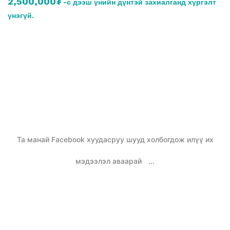
2,500,000₮
-с дээш үнийн дүнтэй захиалганд хүргэлт
үнэгүй.
Та манай Facebook хуудасруу шууд холбогдож илүү их
мэдээлэл аваарай
...