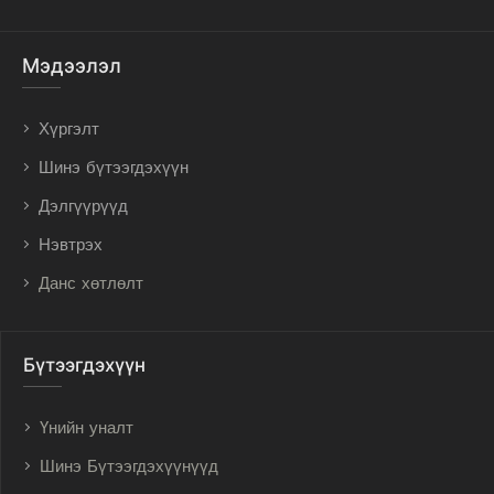
Мэдээлэл
Хүргэлт
Шинэ бүтээгдэхүүн
Дэлгүүрүүд
Нэвтрэх
Данс хөтлөлт
Бүтээгдэхүүн
Үнийн уналт
Шинэ Бүтээгдэхүүнүүд