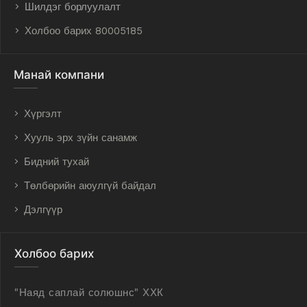
Шилдэг борлуулалт
Холбоо барих 80005185
Манай компани
Хүргэлт
Хууль эрх зүйн санамж
Бидний тухай
Төлбөрийн аюулгүй байдал
Дэлгүүр
Холбоо барих
"Наяд саплай солюшнс" ХХК