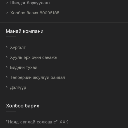
Шилдэг борлуулалт
Холбоо барих 80005185
Манай компани
Хүргэлт
Хууль эрх зүйн санамж
Бидний тухай
Төлбөрийн аюулгүй байдал
Дэлгүүр
Холбоо барих
"Наяд саплай солюшнс" ХХК