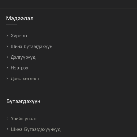
Мэдээлэл
Хүргэлт
Шинэ бүтээгдэхүүн
Дэлгүүрүүд
Нэвтрэх
Данс хөтлөлт
Бүтээгдэхүүн
Үнийн уналт
Шинэ Бүтээгдэхүүнүүд