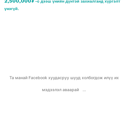
2,500,000₮
-с дээш үнийн дүнтэй захиалганд хүргэлт
үнэгүй.
Та манай Facebook хуудасруу шууд холбогдож илүү их
мэдээлэл аваарай
...