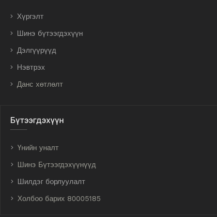
Хүргэлт
Шинэ бүтээгдэхүүн
Дэлгүүрүүд
Нэвтрэх
Данс хөтлөлт
Бүтээгдэхүүн
Үнийн уналт
Шинэ Бүтээгдэхүүнүүд
Шилдэг борлуулалт
Холбоо барих 80005185