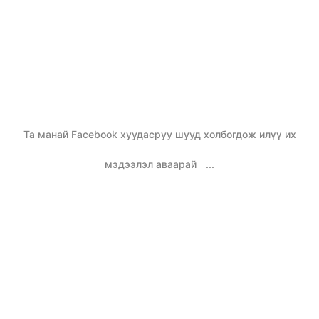
Та манай Facebook хуудасруу шууд холбогдож илүү их
мэдээлэл аваарай
...