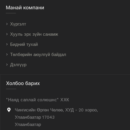
Манай компани
Хүргэлт
Хууль эрх зүйн санамж
Бидний тухай
Төлбөрийн аюулгүй байдал
Дэлгүүр
Холбоо барих
"Наяд саплай солюшнс" ХХК
Чингисийн Өргөн Чөлөө, ХУД - 20 хороо,
Улаанбаатар 17043
Улаанбаатар