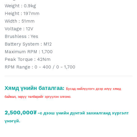
Weight : 0.9kg
Height : 197mm
Width : 51mm
Voltage : 12V
Brushless : Yes
Battery System : M12
Maximum RPM : 1,700
Peak Torque : 42Nm
RPM Range : 0 - 400 / 0 - 1,700
Хямд үнийн баталгаа:
Бусад нийлүүлэгч дээр илүү хямд
байвал, зөрүү төлбөрийг эргүүлэн олгоно.
2,500,000₮
-с дээш үнийн дүнтэй захиалганд хүргэлт
үнэгүй.