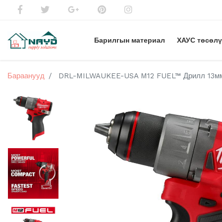
Барилгын материал
ХАУС төсөл
Бараанууд
DRL-MILWAUKEE-USA M12 FUEL™ Дрилл 13мм 