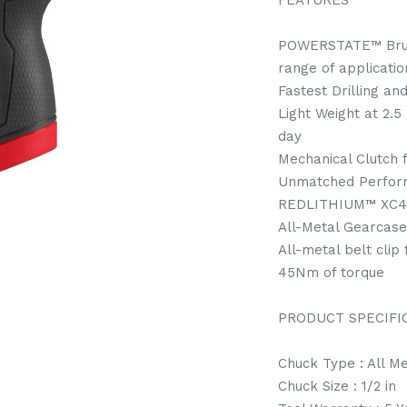
FEATURES
POWERSTATE™ Brush
range of applicatio
Fastest Drilling an
Light Weight at 2.5 
day
Mechanical Clutch f
Unmatched Performa
REDLITHIUM™ XC4.
All-Metal Gearcase 
All-metal belt clip 
45Nm of torque
PRODUCT SPECIFI
Chuck Type : All Me
Chuck Size : 1/2 in