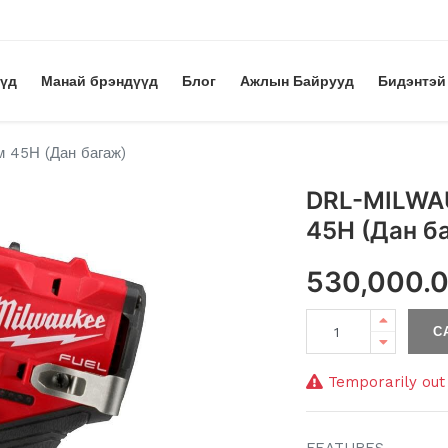
үүд
Манай брэндүүд
Блог
Ажлын Байрууд
Бидэнтэй
45Н (Дан багаж)
DRL-MILWA
45Н (Дан б
530,000.
С
Temporarily out 