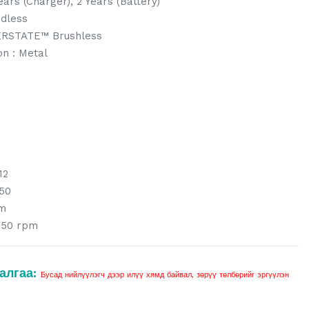
ears (Charger), 2 Years (Battery)
rdless
ERSTATE™ Brushless
on : Metal
12
50
Nm
,550 rpm
алгаа:
Бусад нийлүүлэгч дээр илүү хямд байвал, зөрүү төлбөрийг эргүүлэн