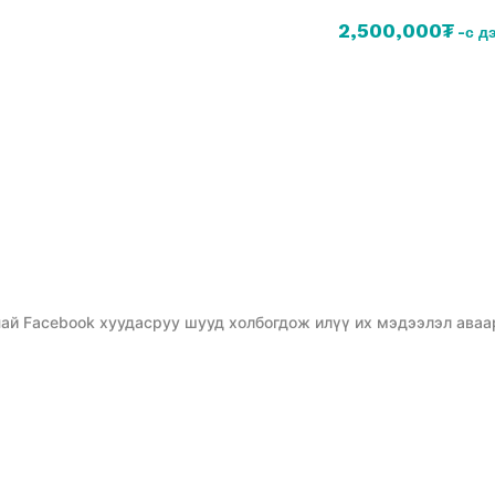
2,500,000₮
-с д
ай Facebook хуудасруу шууд холбогдож илүү их мэдээлэл аваа