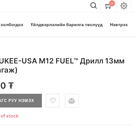
0
 холбогдох
Үйлдвэрлэлийн барилга төслүүд
Нэвтрэх
UKEE-USA M12 FUEL™ Дрилл 13мм
агаж)
00
₮
АГС РУУ НЭМЭХ
of stock