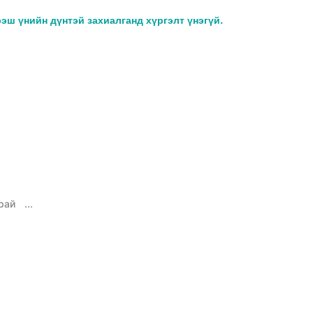
ээш үнийн дүнтэй захиалганд хүргэлт үнэгүй.
рай
...