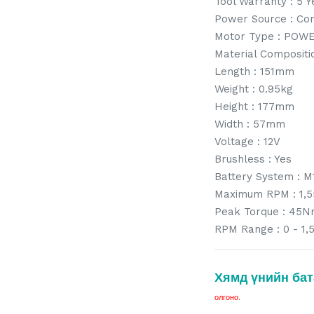
Tool Warranty : 5 Y
Power Source : Co
Motor Type : POW
Material Compositi
Length : 151mm
Weight : 0.95kg
Height : 177mm
Width : 57mm
Voltage : 12V
Brushless : Yes
Battery System : M
Maximum RPM : 1,5
Peak Torque : 45
RPM Range : 0 - 1
Хямд үнийн бат
олгоно.