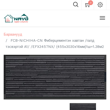
0
Бараанууд
FCB-NICHIHA-CN Фиберцементэн хавтан /галд
тэсвэртэй A1/ /EFX3457NX/ (455x3030x16мм)1ш=1.38м2