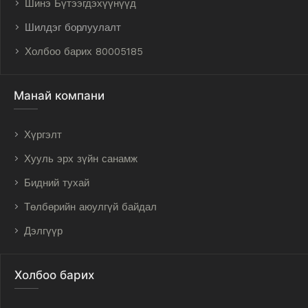
Шинэ Бүтээгдэхүүнүүд
Шилдэг борлуулалт
Холбоо барих 80005185
Манай компани
Хүргэлт
Хууль эрх зүйн санамж
Бидний тухай
Төлбөрийн аюулгүй байдал
Дэлгүүр
Холбоо барих