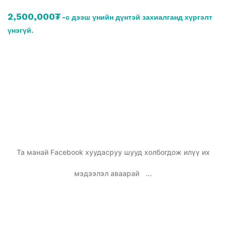
2,500,000₮
-с дээш үнийн дүнтэй захиалганд хүргэлт
үнэгүй.
Та манай Facebook хуудасруу шууд холбогдож илүү их
мэдээлэл аваарай
...