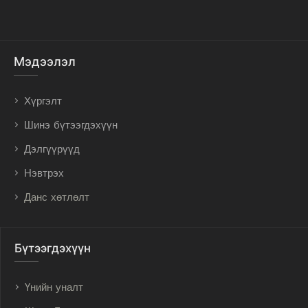
Мэдээлэл
Хүргэлт
Шинэ бүтээгдэхүүн
Дэлгүүрүүд
Нэвтрэх
Данс хөтлөлт
Бүтээгдэхүүн
Үнийн уналт