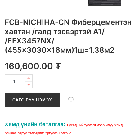
FCB-NICHIHA-CN Фиберцементэн
хавтан /галд тэсвэртэй A1/
/EFX3457NX/
(455x3030x16мм)1ш=1.38м2
160,600.00
₮
САГС РУУ НЭМЭХ
Хямд үнийн баталгаа:
Бусад нийлүүлэгч дээр илүү хямд
байвал, зөрүү төлбөрийг эргүүлэн олгоно.