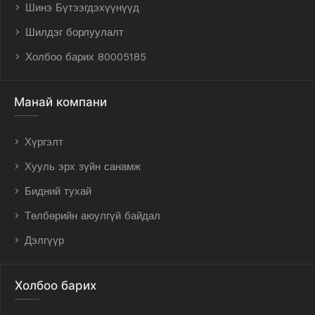
Шинэ Бүтээгдэхүүнүүд
Шилдэг борлуулалт
Холбоо барих 80005185
Манай компани
Хүргэлт
Хууль эрх зүйн санамж
Бидний тухай
Төлбөрийн аюулгүй байдал
Дэлгүүр
Холбоо барих