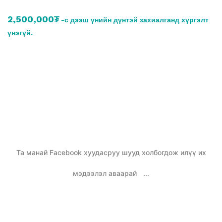
2,500,000₮
-с дээш үнийн дүнтэй захиалганд хүргэлт
үнэгүй.
Та манай Facebook хуудасруу шууд холбогдож илүү их
мэдээлэл аваарай
...