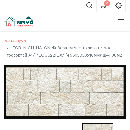
0
Бараанууд
FCB-NICHIHA-CN Фиберцементэн хавтан /галд
тэсвэртэй A1/ /EQG6221EX/ (455x3030x16мм)1ш=1.38м2