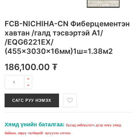
FCB-NICHIHA-CN Фиберцементэн
хавтан /галд тэсвэртэй A1/
/EQG6221EX/
(455x3030x16мм)1ш=1.38м2
186,100.00
₮
САГС РУУ НЭМЭХ
Хямд үнийн баталгаа:
Бусад нийлүүлэгч дээр илүү хямд
байвал, зөрүү төлбөрийг эргүүлэн олгоно.