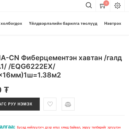
0
 холбогдох
Үйлдвэрлэлийн барилга төслүүд
Нэвтрэх
A-CN Фиберцементэн хавтан /галд
A1/ /EQG6222EX/
x16мм)1ш=1.38м2
0
₮
АГС РУУ НЭМЭХ
алгаа:
Бусад нийлүүлэгч дээр илүү хямд байвал, зөрүү төлбөрийг эргүүлэн