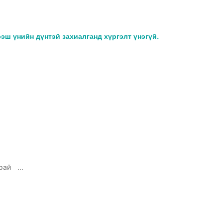
ээш үнийн дүнтэй захиалганд хүргэлт үнэгүй.
рай
...