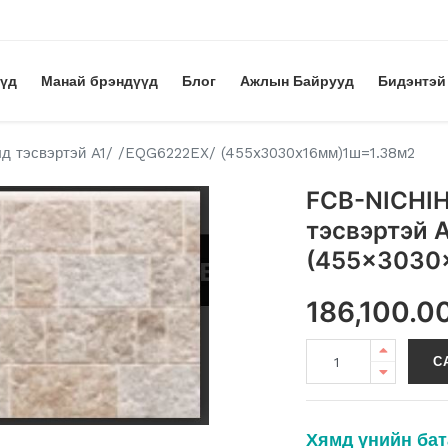
үүд
Манай брэндүүд
Блог
Ажлын Байрууд
Бидэнтэй
д тэсвэртэй A1/ /EQG6222EX/ (455x3030x16мм)1ш=1.38м2
FCB-NICHIH
тэсвэртэй 
(455x3030
186,100.0
С
Хямд үнийн бат