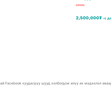
олгоно.
2,500,000₮
-с д
ай Facebook хуудасруу шууд холбогдож илүү их мэдээлэл аваа