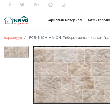
Барилгын материал
ХАУС төсөл
Бараанууд
FCB-NICHIHA-CN Фиберцементэн хавтан /гал