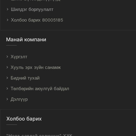
Шилдэг борлуулалт
Холбоо барих 80005185
Манай компани
Хүргэлт
Хууль эрх зүйн санамж
Бидний тухай
Төлбөрийн аюулгүй байдал
Дэлгүүр
Холбоо барих
"Наяд саплай солюшнс" ХХК