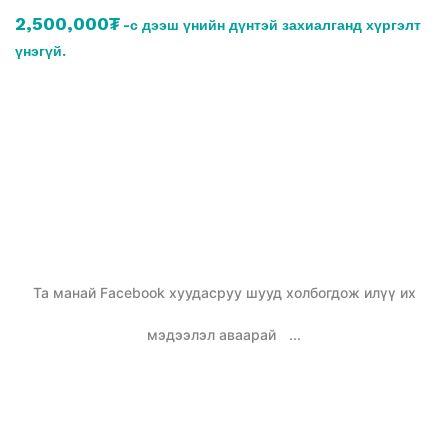
2,500,000₮
-с дээш үнийн дүнтэй захиалганд хүргэлт
үнэгүй.
Та манай Facebook хуудасруу шууд холбогдож илүү их
мэдээлэл аваарай
...