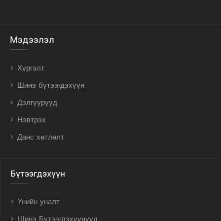
Мэдээлэл
Хүргэлт
Шинэ бүтээгдэхүүн
Дэлгүүрүүд
Нэвтрэх
Данс хөтлөлт
Бүтээгдэхүүн
Үнийн уналт
Шинэ Бүтээгдэхүүнүүд