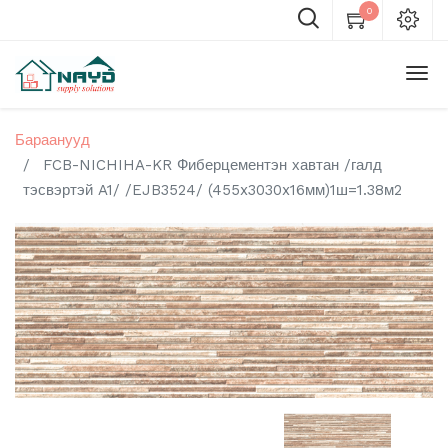
0
Бараанууд
FCB-NICHIHA-KR Фиберцементэн хавтан /галд
тэсвэртэй A1/ /EJB3524/ (455x3030x16мм)1ш=1.38м2