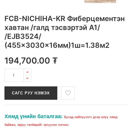
FCB-NICHIHA-KR Фиберцементэн
хавтан /галд тэсвэртэй A1/
/EJB3524/
(455x3030x16мм)1ш=1.38м2
194,700.00
₮
САГС РУУ НЭМЭХ
Хямд үнийн баталгаа:
Бусад нийлүүлэгч дээр илүү хямд
байвал, зөрүү төлбөрийг эргүүлэн олгоно.