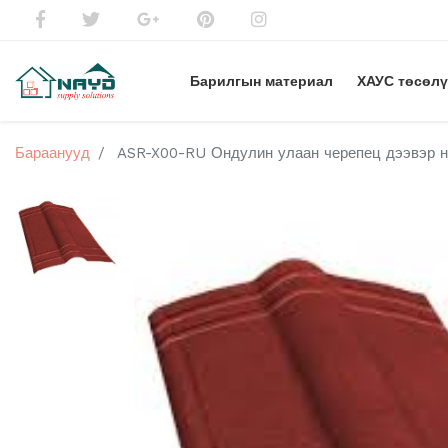
Барилгын материал
ХАУС төсөл
Бараанууд
ASR-X00-RU Ондулин улаан черепец дээвэр н