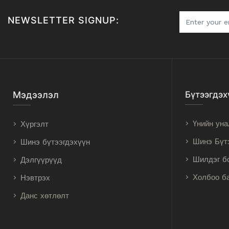
NEWSLETTER SIGNUP:
Мэдээлэл
Бүтээгдэх
Үнийн уна
Хүргэлт
Шинэ Бүт
Шинэ бүтээгдэхүүн
Шилдэг б
Дэлгүүрүүд
Холбоо б
Нэвтрэх
Данс хөтлөлт