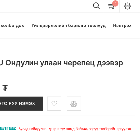
0
 холбогдох
Үйлдвэрлэлийн барилга төслүүд
Нэвтрэх
 Ондулин улаан черепец дээвэр
0
₮
АГС РУУ НЭМЭХ
алгаа:
Бусад нийлүүлэгч дээр илүү хямд байвал, зөрүү төлбөрийг эргүүлэн