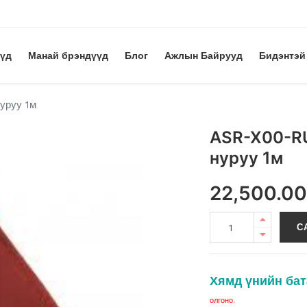
үүд
Манай брэндүүд
Блог
Ажлын Байрууд
Бидэнтэй
уруу 1м
ASR-X00-RU
нуруу 1м
22,500.0
С
Хямд үнийн бат
олгоно.