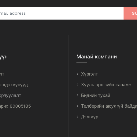
S
үүн
Манай компани
лт
Хүргэлт
ээгдэхүүнүүд
Хууль эрх зүйн санамж
орлуулалт
Бидний тухай
арих 80005185
Төлбөрийн аюулгүй байд
Дэлгүүр