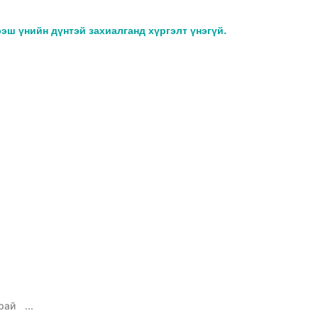
ээш үнийн дүнтэй захиалганд хүргэлт үнэгүй.
рай
...