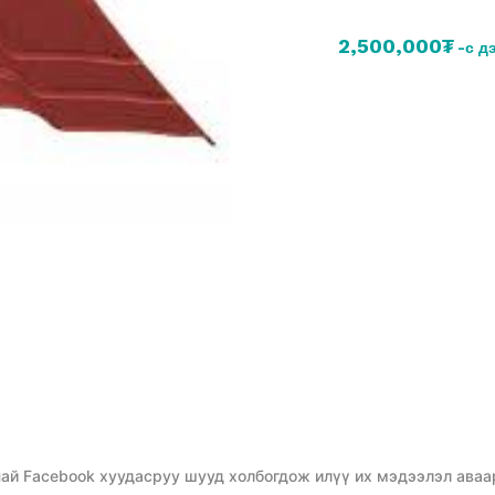
2,500,000₮
-с д
ай Facebook хуудасруу шууд холбогдож илүү их мэдээлэл аваа