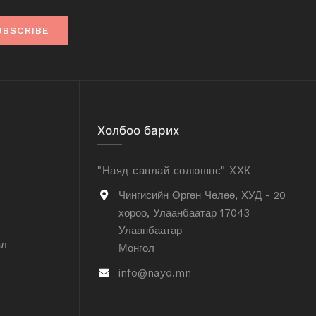
UBSCRIBE
Холбоо барих
"Наяд саплай солюшнс" ХХК
Чингисийн Өргөн Чөлөө, ХУД - 20
хороо, Улаанбаатар 17043
Улаанбаатар
ал
Монгол
info@nayd.mn