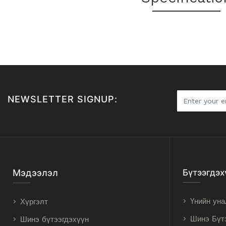
NEWSLETTER SIGNUP:
Мэдээлэл
Бүтээгдэх
Үнийн уна
Хүргэлт
Шинэ Бүт
Шинэ бүтээгдэхүүн