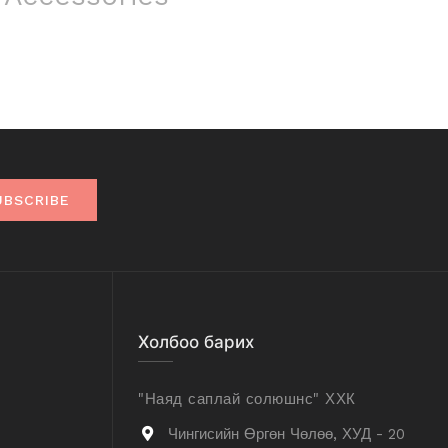
UBSCRIBE
Холбоо барих
"Наяд саплай солюшнс" ХХК
Чингисийн Өргөн Чөлөө, ХУД - 20