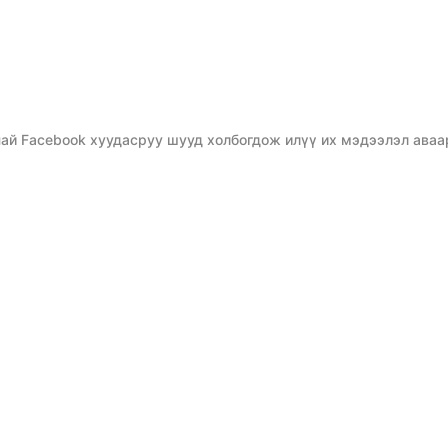
ай Facebook хуудасруу шууд холбогдож илүү их мэдээлэл аваа