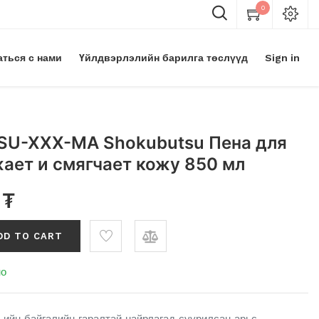
0
аться с нами
Үйлдвэрлэлийн барилга төслүүд
Sign in
U-XXX-MA Shokubutsu Пена для
ает и смягчает кожу 850 мл
₮
DD TO CART
но