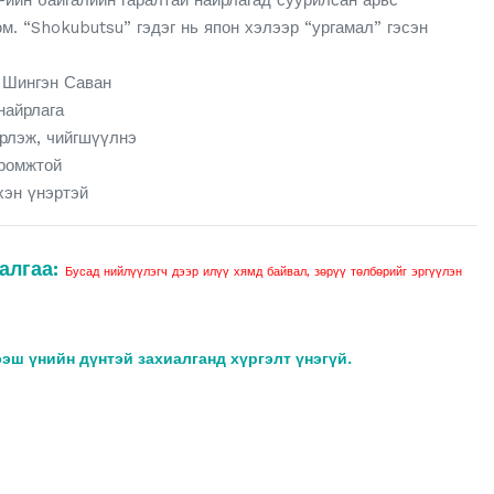
-ийн байгалийн гаралтай найрлагад суурилсан арьс
м. “Shokubutsu” гэдэг нь япон хэлээр “ургамал” гэсэн
 Шингэн Саван
найрлага
рлэж, чийгшүүлнэ
иромжтой
хэн үнэртэй
алгаа:
Бусад нийлүүлэгч дээр илүү хямд байвал, зөрүү төлбөрийг эргүүлэн
ээш үнийн дүнтэй захиалганд хүргэлт үнэгүй.