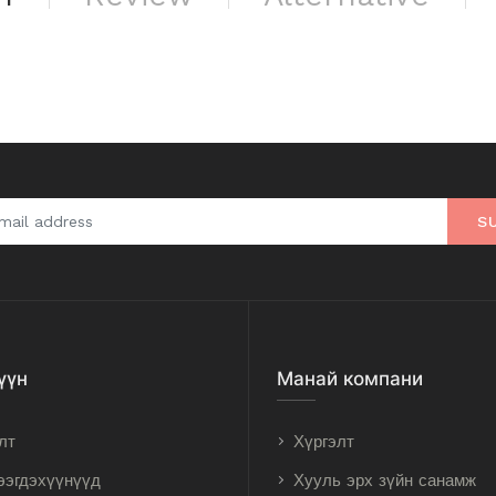
S
үүн
Манай компани
лт
Хүргэлт
ээгдэхүүнүүд
Хууль эрх зүйн санамж