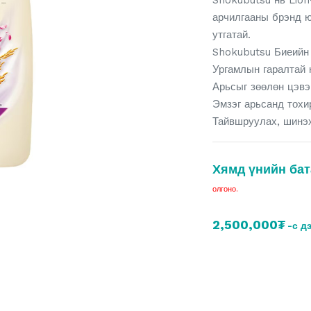
Shokubutsu нь Lion
арчилгааны брэнд ю
утгатай.
Shokubutsu Биеийн
Ургамлын гаралтай 
Арьсыг зөөлөн цэвэ
Эмзэг арьсанд тох
Тайвшруулах, шинэ
Хямд үнийн бат
олгоно.
2,500,000₮
-с д