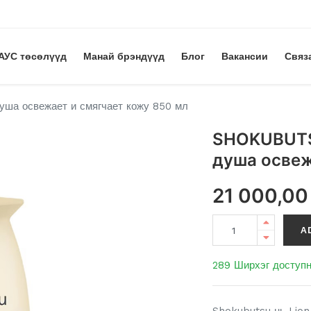
АУС төсөлүүд
Манай брэндүүд
Блог
Вакансии
Связ
а освежает и смягчает кожу 850 мл
SHOKUBUTS
душа освеж
21 000,00
A
289 Ширхэг доступ