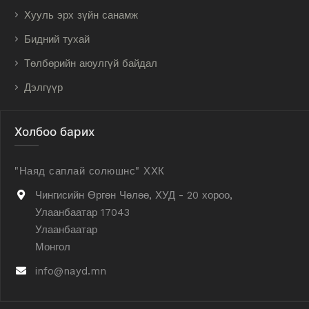
Хууль эрх зүйн санамж
Бидний тухай
Төлбөрийн аюулгүй байдал
Дэлгүүр
Холбоо барих
"Наяд саплай солюшнс" ХХК
Чингисийн Өргөн Чөлөө, ХУД - 20 хороо,
Улаанбаатар 17043
Улаанбаатар
Монгол
info@nayd.mn