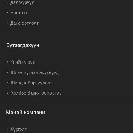
Дэлгүүрүүд
Нэвтрэх
Данс хөтлөлт
Бүтээгдэхүүн
Үнийн уналт
Шинэ Бүтээгдэхүүнүүд
Шилдэг борлуулалт
Холбоо барих 80005185
Манай компани
Хүргэлт