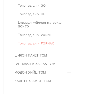
Тоног эд анги GQ
Тоног эд анги HH
Цувьмал хуйлмал материал
SCH70
Тоног эд анги VORNE
Тоног эд анги FORNAX
ШИЛЭН ПАКЕТ ТЭМ
ГАН ХААЛГА ХАШАА ТЭМ
МОДОН ХИЙЦ ТЭМ
ХАЯГ РЕКЛАМЫН ТЭМ