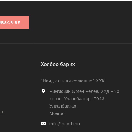
UBSCRIBE
Холбоо барих
"Наяд саплай солюшнс" ХХК
Чингисийн Өргөн Чөлөө, ХУД - 20
хороо, Улаанбаатар 17043
Улаанбаатар
ал
Монгол
info@nayd.mn