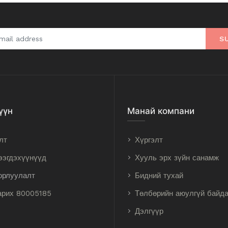
S
үүн
Манай компани
лт
Хүргэлт
ээгдэхүүнүүд
Хууль эрх зүйн санамж
орлуулалт
Бидний тухай
арих 80005185
Төлбөрийн аюулгүй байд
Дэлгүүр