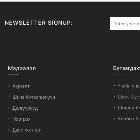
NEWSLETTER SIGNUP:
Мэдээлэл
Бүтээгдэх
Үнийн уна
Хүргэлт
Шинэ Бүт
Шинэ бүтээгдэхүүн
Шилдэг б
Дэлгүүрүүд
Холбоо б
Нэвтрэх
Данс хөтлөлт