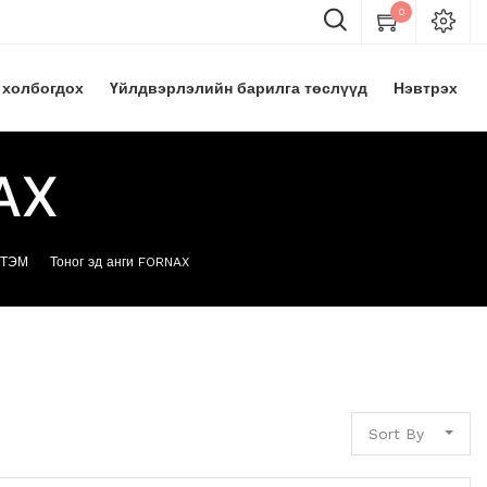
0
 холбогдох
Үйлдвэрлэлийн барилга төслүүд
Нэвтрэх
AX
 ТЭМ
Тоног эд анги FORNAX
Sort By