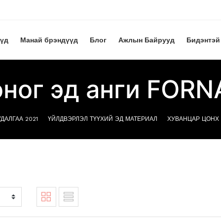
үүд
Манай брэндүүд
Блог
Ажлын Байрууд
Бидэнтэй
оног эд анги FORN
ДАЛГАА 2021
ҮЙЛДВЭРЛЭЛ ТҮҮХИЙ ЭД МАТЕРИАЛ
ХУВАНЦАР ЦОНХ