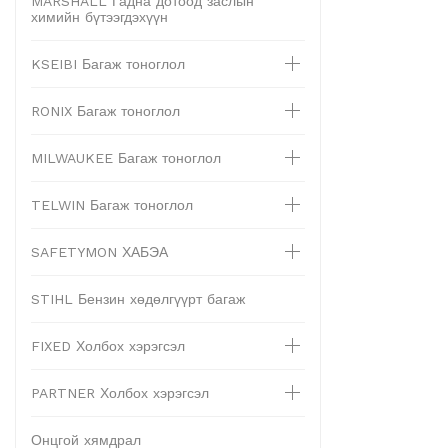
MARSHALL Гадна дотоод заслын
химийн бүтээгдэхүүн
KSEIBI Багаж тоноглол
RONIX Багаж тоноглол
MILWAUKEE Багаж тоноглол
TELWIN Багаж тоноглол
SAFETYMON ХАБЭА
STIHL Бензин хөдөлгүүрт багаж
FIXED Холбох хэрэгсэл
PARTNER Холбох хэрэгсэл
Онцгой хямдрал