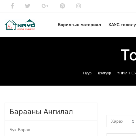
Барилгын материал
ХАУС төсөл
Т
Нүүр
Дэлгүүр
ҮНИЙН СУ
Барааны Ангилал
Харах
Бүх Бараа