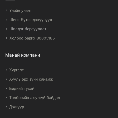
Үнийн уналт
Шинэ Бүтээгдэхүүнүүд
Шилдэг борлуулалт
Холбоо барих 80005185
Манай компани
Хүргэлт
Хууль эрх зүйн санамж
Бидний тухай
Төлбөрийн аюулгүй байдал
Дэлгүүр