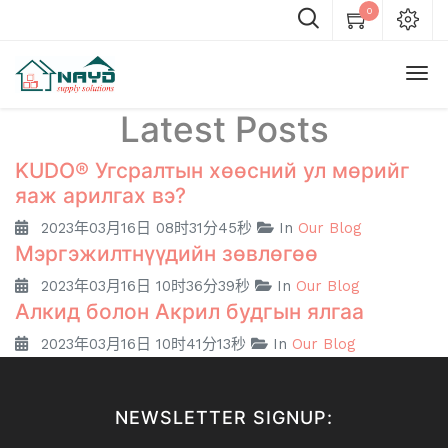
0
Latest Posts
KUDO® Угсралтын хөөсний ул мөрийг
яаж арилгах вэ?
2023年03月16日 08时31分45秒
In
Our Blog
Мэргэжилтнүүдийн зөвлөгөө
2023年03月16日 10时36分39秒
In
Our Blog
Алкид болон Акрил будгын ялгаа
2023年03月16日 10时41分13秒
In
Our Blog
NEWSLETTER SIGNUP: