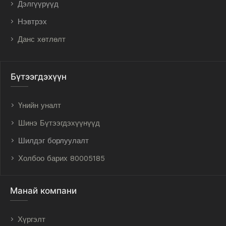
Дэлгүүрүүд
Нэвтрэх
Данс хөтлөлт
Бүтээгдэхүүн
Үнийн уналт
Шинэ Бүтээгдэхүүнүүд
Шилдэг борлуулалт
Холбоо барих 80005185
Манай компани
Хүргэлт