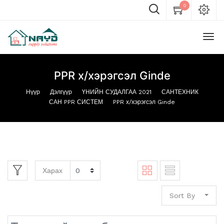
0
PPR х/хэрэгсэл Ginde
Нүүр
Дэлгүүр
ҮНИЙН СУДАЛГАА 2021
САНТЕХНИК
САН PPR СИСТЕМ
PPR х/хэрэгсэл Ginde
Харах
Sort By