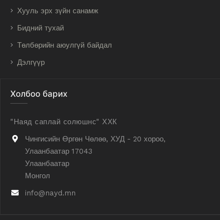
Хууль эрх зүйн санамж
Бидний тухай
Төлбөрийн аюулгүй байдал
Дэлгүүр
Холбоо барих
"Наяд саплай солюшнс" ХХК
Чингисийн Өргөн Чөлөө, ХУД - 20 хороо,
Улаанбаатар 17043
Улаанбаатар
Монгол
info@nayd.mn