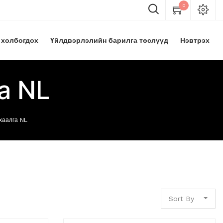
0
 холбогдох
Үйлдвэрлэлийн барилга төслүүд
Нэвтрэх
а NL
аалга NL
Sort By