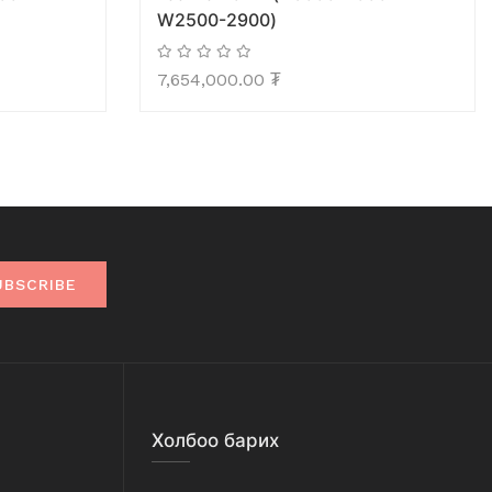
W2500-2900)
7,654,000.00
₮
UBSCRIBE
Холбоо барих