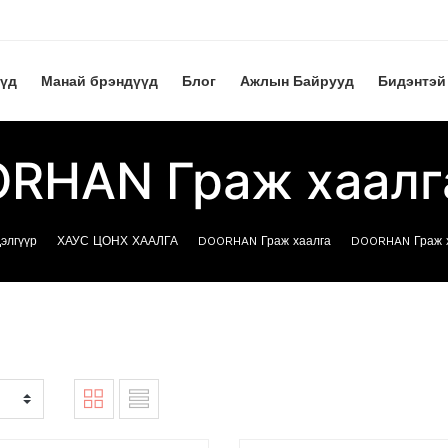
үүд
Манай брэндүүд
Блог
Ажлын Байрууд
Бидэнтэй
RHAN Граж хаалг
элгүүр
ХАУС ЦОНХ ХААЛГА
DOORHAN Граж хаалга
DOORHAN Граж х