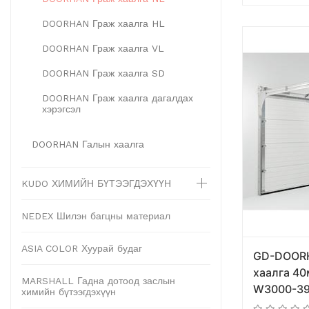
DOORHAN Граж хаалга HL
DOORHAN Граж хаалга VL
DOORHAN Граж хаалга SD
DOORHAN Граж хаалга дагалдах
хэрэгсэл
DOORHAN Галын хаалга
KUDO ХИМИЙН БҮТЭЭГДЭХҮҮН
NEDEX Шилэн багцны материал
ASIA COLOR Хуурай будаг
GD-DOOR
хаалга 4
MARSHALL Гадна дотоод заслын
W3000-39
химийн бүтээгдэхүүн