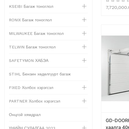
KSEIBI Багаж тоноглол
7,720,000
RONIX Багаж тоноглол
MILWAUKEE Багаж тоноглол
TELWIN Багаж тоноглол
SAFETYMON ХАБЭА
STIHL Бензин хөдөлгүүрт багаж
FIXED Холбох хэрэгсэл
PARTNER Холбох хэрэгсэл
Онцгой хямдрал
GD-DOOR
хаалга 4
ҮНИЙН СУДАЛГАА 2023