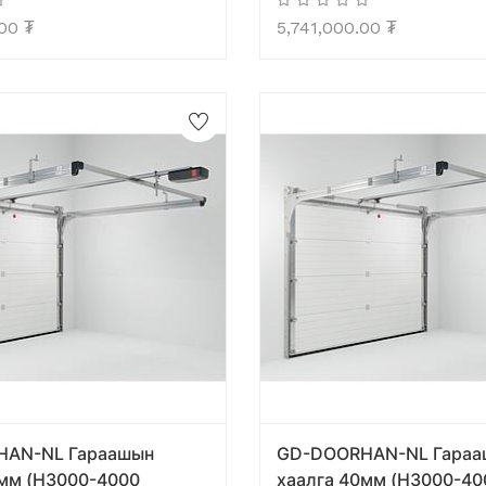
.00
₮
5,741,000.00
₮
HAN-NL Гараашын
GD-DOORHAN-NL Гараа
0мм (H3000-4000
хаалга 40мм (H3000-40