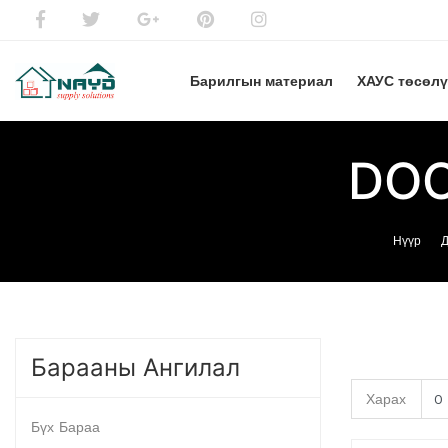
Барилгын материал
ХАУС төсөл
DOO
Нүүр
Д
Барааны Ангилал
Харах
Бүх Бараа