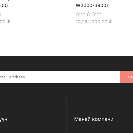
00)
W3000-3900)
.00
₮
10,294,000.00
₮
S
үүн
Манай компани