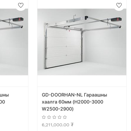
шны
GD-DOORHAN-NL Гараашны
00
хаалга 60мм (H2000-3000
W2500-2900)
6,211,000.00
₮