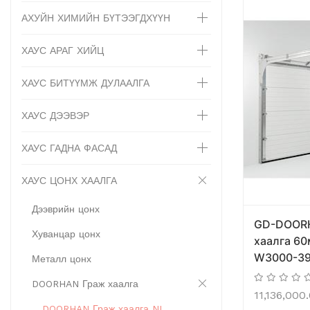
АХУЙН ХИМИЙН БҮТЭЭГДХҮҮН
ХАУС АРАГ ХИЙЦ
ХАУС БИТҮҮМЖ ДУЛААЛГА
ХАУС ДЭЭВЭР
ХАУС ГАДНА ФАСАД
ХАУС ЦОНХ ХААЛГА
Дээврийн цонх
GD-DOOR
Хуванцар цонх
хаалга 6
W3000-39
Металл цонх
DOORHAN Граж хаалга
11,136,000
DOORHAN Граж хаалга NL