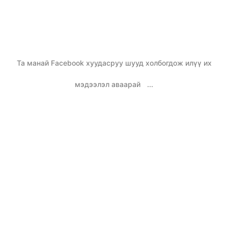
Та манай Facebook хуудасруу шууд холбогдож илүү их
мэдээлэл аваарай
...