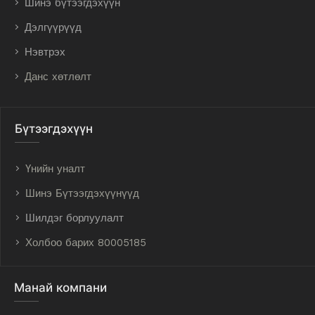
Шинэ бүтээгдэхүүн
Дэлгүүрүүд
Нэвтрэх
Данс хөтлөлт
Бүтээгдэхүүн
Үнийн уналт
Шинэ Бүтээгдэхүүнүүд
Шилдэг борлуулалт
Холбоо барих 80005185
Манай компани