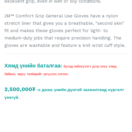
excellent grip, even in wet or oily conditions.
3M™ Comfort Grip General Use Gloves have a nylon
stretch liner that gives you a breathable, "second skin"
fit and makes these gloves perfect for light- to
medium-duty jobs that require precision handling. The
gloves are washable and feature a knit wrist cuff style.
Хямд үнийн баталгаа:
Бусад нийлүүлэгч дээр илүү хямд
байвал, зөрүү төлбөрийг эргүүлэн олгоно.
2,500,000₮
-с дээш үнийн дүнтэй захиалганд хүргэлт
үнэгүй.