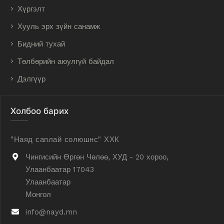
Хүргэлт
Хууль эрх зүйн санамж
Бидний тухай
Төлбөрийн аюулгүй байдал
Дэлгүүр
Холбоо барих
"Наяд саплай солюшнс" ХХК
Чингисийн Өргөн Чөлөө, ХУД - 20 хороо,
Улаанбаатар 17043
Улаанбаатар
Монгол
info@nayd.mn