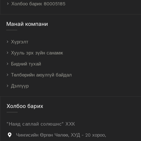
Холбоо барих 80005185
Манай компани
Хүргэлт
Хууль эрх зүйн санамж
Бидний тухай
Төлбөрийн аюулгүй байдал
Дэлгүүр
Холбоо барих
"Наяд саплай солюшнс" ХХК
Чингисийн Өргөн Чөлөө, ХУД - 20 хороо,