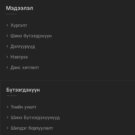
Мэдээлэл
Хүргэлт
Шинэ бүтээгдэхүүн
Дэлгүүрүүд
Нэвтрэх
Данс хөтлөлт
Бүтээгдэхүүн
Үнийн уналт
Шинэ Бүтээгдэхүүнүүд
Шилдэг борлуулалт