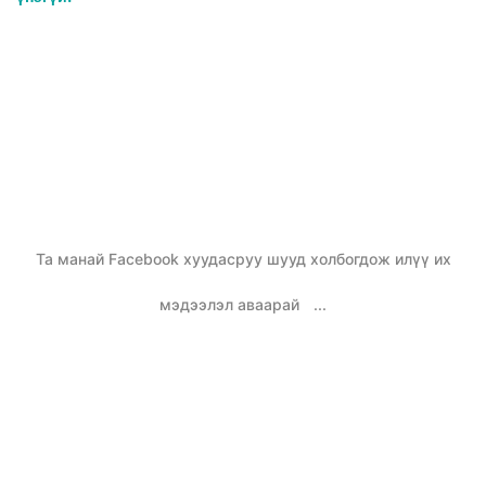
Та манай Facebook хуудасруу шууд холбогдож илүү их
мэдээлэл аваарай
...