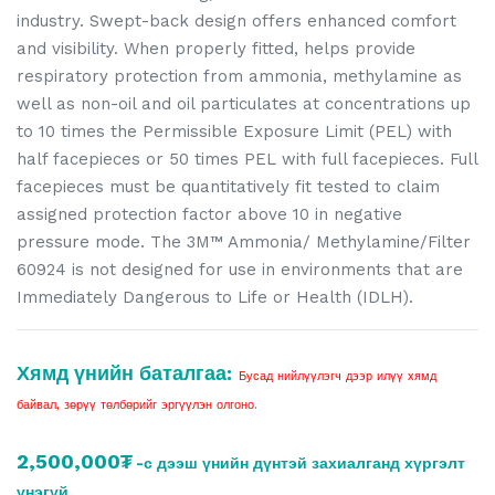
industry. Swept-back design offers enhanced comfort
and visibility. When properly fitted, helps provide
respiratory protection from ammonia, methylamine as
well as non-oil and oil particulates at concentrations up
to 10 times the Permissible Exposure Limit (PEL) with
half facepieces or 50 times PEL with full facepieces. Full
facepieces must be quantitatively fit tested to claim
assigned protection factor above 10 in negative
pressure mode. The 3M™ Ammonia/ Methylamine/Filter
60924 is not designed for use in environments that are
Immediately Dangerous to Life or Health (IDLH).
Хямд үнийн баталгаа:
Бусад нийлүүлэгч дээр илүү хямд
байвал, зөрүү төлбөрийг эргүүлэн олгоно.
2,500,000₮
-с дээш үнийн дүнтэй захиалганд хүргэлт
үнэгүй.