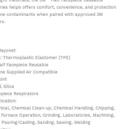
ght materials, the 3M™ Half Facepiece Reusable
ries helps offers comfort, convenience, and protection
orne contaminants when paired with approved 3M
rs.
Bayonet
 : Thermoplastic Elastomer (TPE)
alf Facepiece Reusable
line Supplied Air Compatible
oint
 Silica
epiece Respirators
cation:
cal, Chemical Clean-up, Chemical Handling, Chipping,
, Furnace Operation, Grinding, Laboratories, Machining,
, Pouring/Casting, Sanding, Sawing, Welding