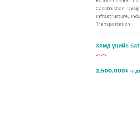
Recommended Indu
Construction, Desi
Infrastructure, Ind
Transportation
Хямд үнийн бат
олгоно.
2,500,000₮
-с д