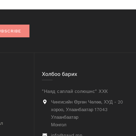
UBSCRIBE
Холбоо барих
"Наяд саплай солюшнс" ХХК
Чингисийн Өргөн Чөлөө, ХУД - 20
хороо, Улаанбаатар 17043
Улаанбаатар
ал
Монгол
info@nayd.mn