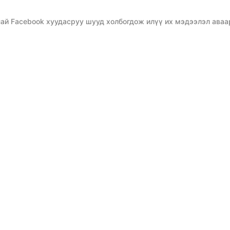
ай Facebook хуудасруу шууд холбогдож илүү их мэдээлэл аваа