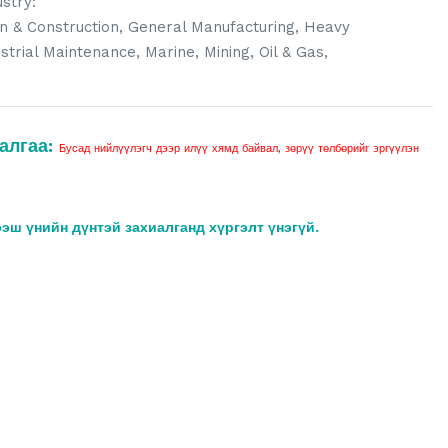
stry:
gn & Construction, General Manufacturing, Heavy
ustrial Maintenance, Marine, Mining, Oil & Gas,
алгаа:
Бусад нийлүүлэгч дээр илүү хямд байвал, зөрүү төлбөрийг эргүүлэн
ээш үнийн дүнтэй захиалганд хүргэлт үнэгүй.