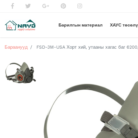
Барилгын материал
ХАУС төсөл
Бараанууд
FSD-3M-USA Хорт хий, утааны хагас баг 620