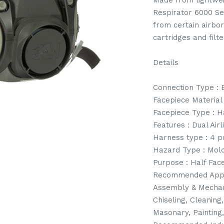
Made from lightwei
Respirator 6000 Se
from certain airb
cartridges and filte
Details
Connection Type : 
Facepiece Material
Facepiece Type : H
Features : Dual Air
Harness type : 4 p
Hazard Type : Mold,
Purpose : Half Fac
Recommended Appli
Assembly & Mechani
Chiseling, Cleaning
Masonary, Painting