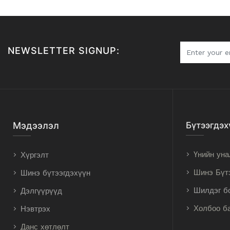
NEWSLETTER SIGNUP:
Мэдээлэл
Бүтээгдэх
Үнийн уна
Хүргэлт
Шинэ Бүт
Шинэ бүтээгдэхүүн
Шилдэг б
Дэлгүүрүүд
Холбоо б
Нэвтрэх
Данс хөтлөлт