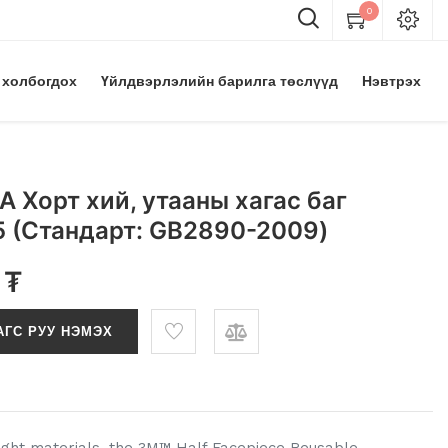
0
 холбогдох
Үйлдвэрлэлийн барилга төслүүд
Нэвтрэх
 Хорт хий, утааны хагас баг
 (Стандарт: GB2890-2009)
₮
АГС РУУ НЭМЭХ