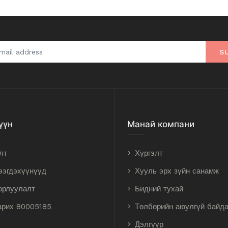
S
үүн
Манай компани
лт
Хүргэлт
ээгдэхүүнүүд
Хууль эрх зүйн санамж
орлуулалт
Бидний тухай
арих 80005185
Төлбөрийн аюулгүй байд
Дэлгүүр