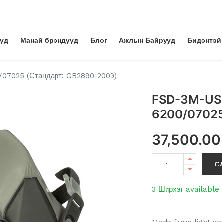
үүд
Манай брэндүүд
Блог
Ажлын Байрууд
Бидэнтэй
0/07025 (Стандарт: GB2890-2009)
FSD-3M-USA
6200/07025
37,500.00
С
3 Ширхэг available