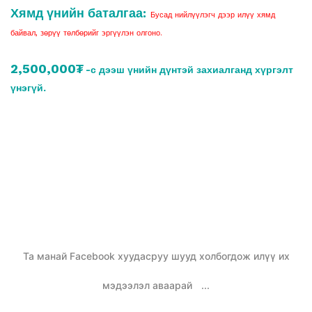
Хямд үнийн баталгаа:
Бусад нийлүүлэгч дээр илүү хямд
байвал, зөрүү төлбөрийг эргүүлэн олгоно.
2,500,000₮
-с дээш үнийн дүнтэй захиалганд хүргэлт
үнэгүй.
Та манай Facebook хуудасруу шууд холбогдож илүү их
мэдээлэл аваарай
...