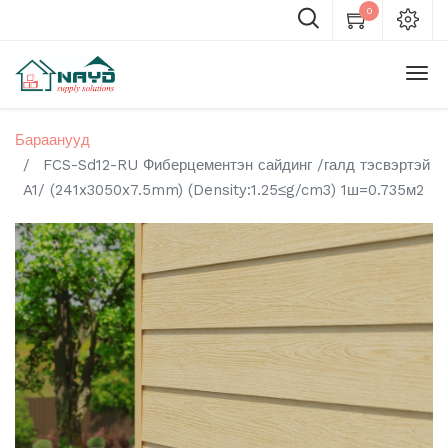
0
Бараанууд
FCS-Sd12-RU Фиберцементэн сайдинг /галд тэсвэртэй
A1/ (241x3050x7.5mm) (Density:1.25≤g/cm3) 1ш=0.735м2