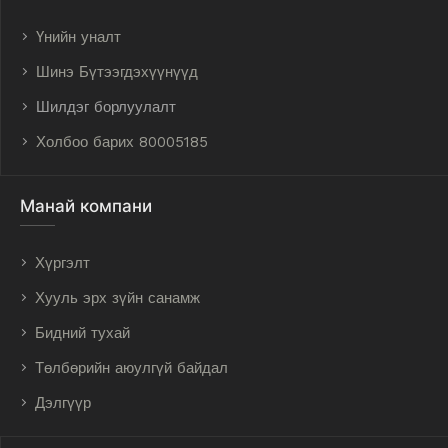
Үнийн уналт
Шинэ Бүтээгдэхүүнүүд
Шилдэг борлуулалт
Холбоо барих 80005185
Манай компани
Хүргэлт
Хууль эрх зүйн санамж
Бидний тухай
Төлбөрийн аюулгүй байдал
Дэлгүүр