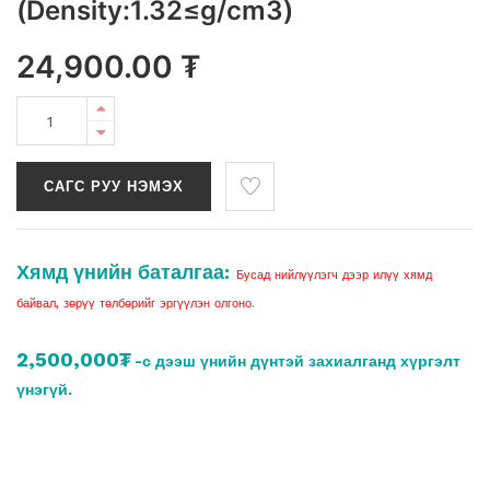
(Density:1.32≤g/cm3)
24,900.00
₮
САГС РУУ НЭМЭХ
Хямд үнийн баталгаа:
Бусад нийлүүлэгч дээр илүү хямд
байвал, зөрүү төлбөрийг эргүүлэн олгоно.
2,500,000₮
-с дээш үнийн дүнтэй захиалганд хүргэлт
үнэгүй.