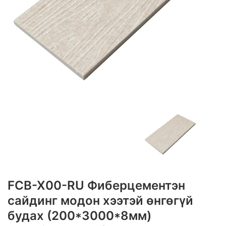
FCB-X00-RU Фиберцементэн
сайдинг модон хээтэй өнгөгүй
будах (200*3000*8мм)