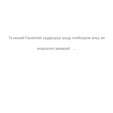
Та манай Facebook хуудасруу шууд холбогдож илүү их
мэдээлэл аваарай
...