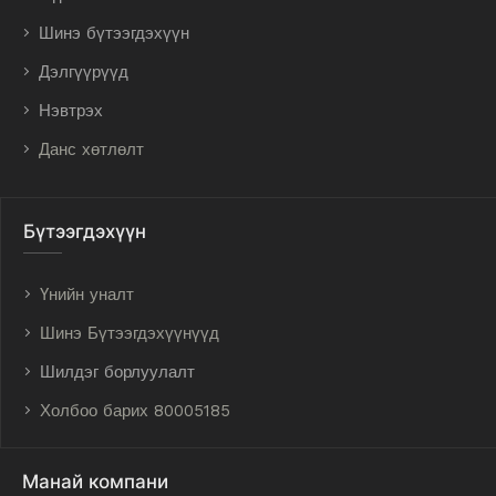
Шинэ бүтээгдэхүүн
Дэлгүүрүүд
Нэвтрэх
Данс хөтлөлт
Бүтээгдэхүүн
Үнийн уналт
Шинэ Бүтээгдэхүүнүүд
Шилдэг борлуулалт
Холбоо барих 80005185
Манай компани