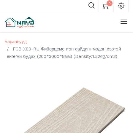
0
Бараанууд
FCB-X00-RU Фиберцементэн сайдинг модон хээтэй
өнгөгүй будах (200*3000*8мм) (Density:1.32≤g/cm3)