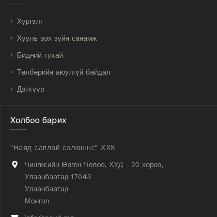
Хүргэлт
Хууль эрх зүйн санамж
Бидний тухай
Төлбөрийн аюулгүй байдал
Дэлгүүр
Холбоо барих
"Наяд саплай солюшнс" ХХК
Чингисийн Өргөн Чөлөө, ХУД - 20 хороо,
Улаанбаатар 17043
Улаанбаатар
Монгол