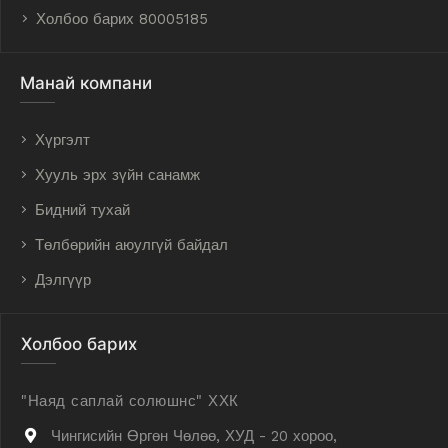
Холбоо барих 80005185
Манай компани
Хүргэлт
Хууль эрх зүйн санамж
Бидний тухай
Төлбөрийн аюулгүй байдал
Дэлгүүр
Холбоо барих
"Наяд саплай солюшнс" ХХК
Чингисийн Өргөн Чөлөө, ХУД - 20 хороо,