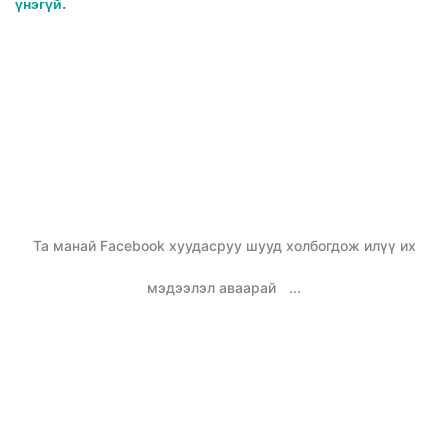
үнэгүй.
Та манай Facebook хуудасруу шууд холбогдож илүү их
мэдээлэл аваарай
...