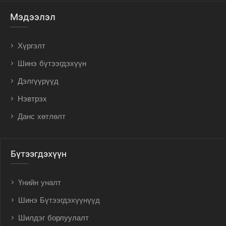
Мэдээлэл
Хүргэлт
Шинэ бүтээгдэхүүн
Дэлгүүрүүд
Нэвтрэх
Данс хөтлөлт
Бүтээгдэхүүн
Үнийн уналт
Шинэ Бүтээгдэхүүнүүд
Шилдэг борлуулалт