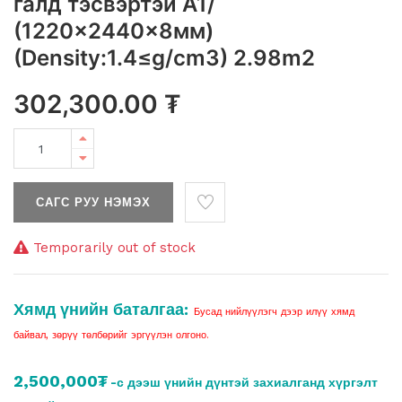
галд тэсвэртэй A1/
(1220x2440x8мм)
(Density:1.4≤g/cm3) 2.98m2
302,300.00
₮
САГС РУУ НЭМЭХ
Temporarily out of stock
Хямд үнийн баталгаа:
Бусад нийлүүлэгч дээр илүү хямд
байвал, зөрүү төлбөрийг эргүүлэн олгоно.
2,500,000₮
-с дээш үнийн дүнтэй захиалганд хүргэлт