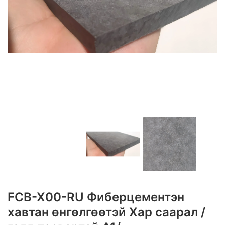
FCB-X00-RU Фиберцементэн
хавтан өнгөлгөөтэй Хар саарал /