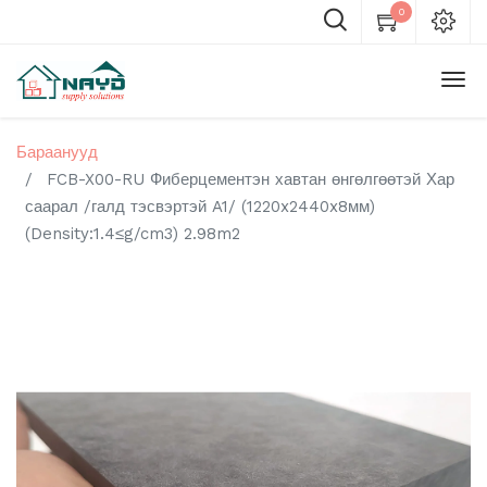
0
Бараанууд
FCB-X00-RU Фиберцементэн хавтан өнгөлгөөтэй Хар
саарал /галд тэсвэртэй A1/ (1220x2440x8мм)
(Density:1.4≤g/cm3) 2.98m2