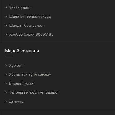
Үнийн уналт
Шинэ Бүтээгдэхүүнүүд
Шилдэг борлуулалт
Холбоо барих 80005185
Манай компани
Хүргэлт
Хууль эрх зүйн санамж
Бидний тухай
Төлбөрийн аюулгүй байдал
Дэлгүүр