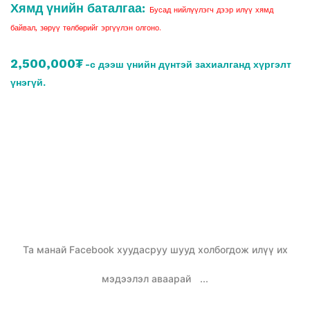
Хямд үнийн баталгаа:
Бусад нийлүүлэгч дээр илүү хямд
байвал, зөрүү төлбөрийг эргүүлэн олгоно.
2,500,000₮
-с дээш үнийн дүнтэй захиалганд хүргэлт
үнэгүй.
Та манай Facebook хуудасруу шууд холбогдож илүү их
мэдээлэл аваарай
...