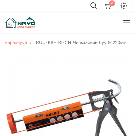
0
Бараанууд
BUU-KSEIBI-CN Чигжээсний буу 9"220мм