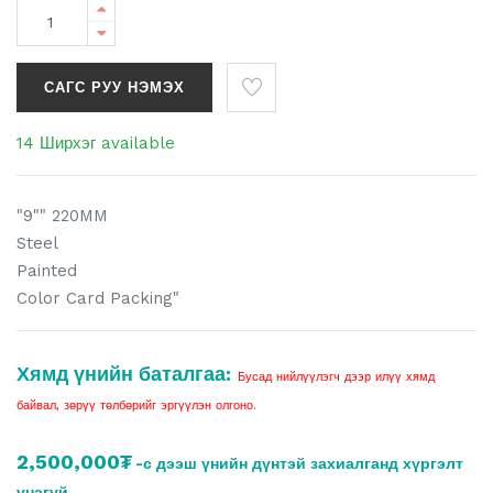
САГС РУУ НЭМЭХ
14 Ширхэг available
"9"" 220MM
Steel
Painted
Color Card Packing"
Хямд үнийн баталгаа:
Бусад нийлүүлэгч дээр илүү хямд
байвал, зөрүү төлбөрийг эргүүлэн олгоно.
2,500,000₮
-с дээш үнийн дүнтэй захиалганд хүргэлт
үнэгүй.