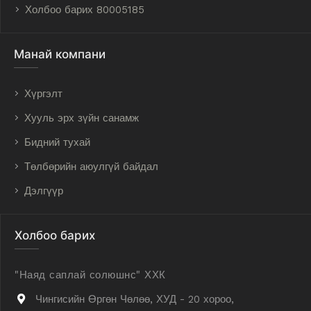
Холбоо барих 80005185
Манай компани
Хүргэлт
Хууль эрх зүйн санамж
Бидний тухай
Төлбөрийн аюулгүй байдал
Дэлгүүр
Холбоо барих
"Наяд саплай солюшнс" ХХК
Чингисийн Өргөн Чөлөө, ХУД - 20 хороо,