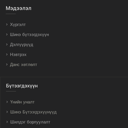
Мэдээлэл
Хүргэлт
Шинэ бүтээгдэхүүн
Дэлгүүрүүд
Нэвтрэх
Данс хөтлөлт
Бүтээгдэхүүн
Үнийн уналт
Шинэ Бүтээгдэхүүнүүд
Шилдэг борлуулалт