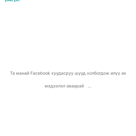
Та манай Facebook хуудасруу шууд холбогдож илүү их
мэдээлэл аваарай
...