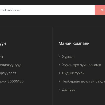
S
үүн
Манай компани
лт
Хүргэлт
ээгдэхүүнүүд
Хууль эрх зүйн санамж
орлуулалт
Бидний тухай
арих 80005185
Төлбөрийн аюулгүй байд
Дэлгүүр