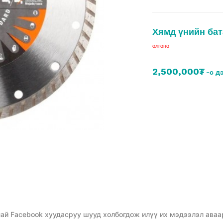
Хямд үнийн бат
олгоно.
2,500,000₮
-с д
ай Facebook хуудасруу шууд холбогдож илүү их мэдээлэл аваа