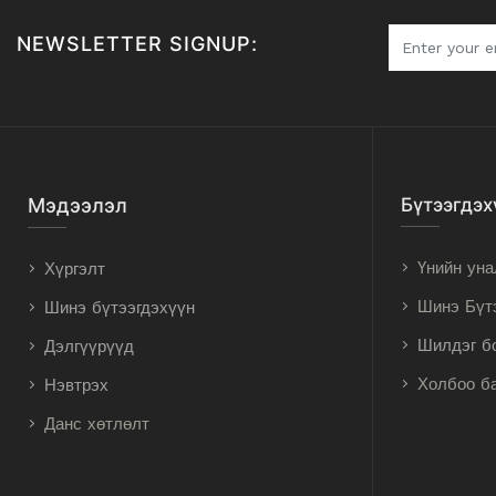
NEWSLETTER SIGNUP:
Мэдээлэл
Бүтээгдэх
Үнийн уна
Хүргэлт
Шинэ Бүт
Шинэ бүтээгдэхүүн
Шилдэг б
Дэлгүүрүүд
Холбоо б
Нэвтрэх
Данс хөтлөлт