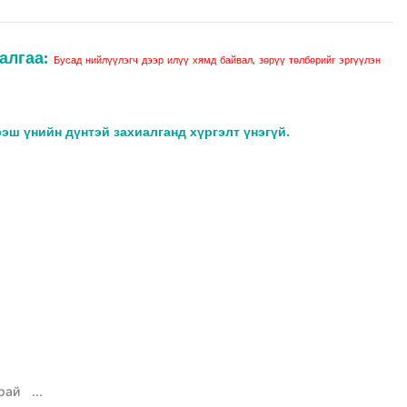
алгаа:
Бусад нийлүүлэгч дээр илүү хямд байвал, зөрүү төлбөрийг эргүүлэн
ээш үнийн дүнтэй захиалганд хүргэлт үнэгүй.
рай
...