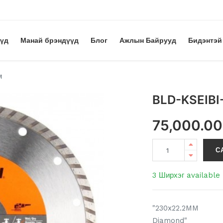
үүд
Манай брэндүүд
Блог
Ажлын Байрууд
Бидэнтэй
м
BLD-KSEIBI
75,000.00
С
3 Ширхэг available
"230x22.2MM
Diamond"