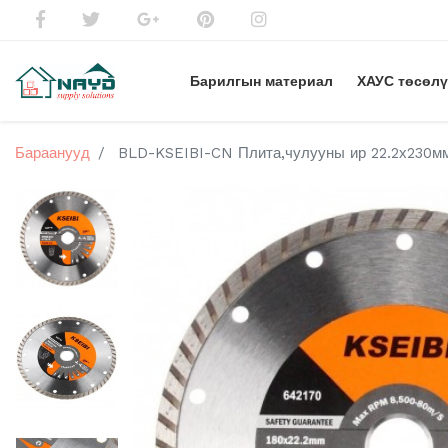
Барилгын материал
ХАУС төсөл
Бараанууд
BLD-KSEIBI-CN Плита,чулууны ир 22.2х230м