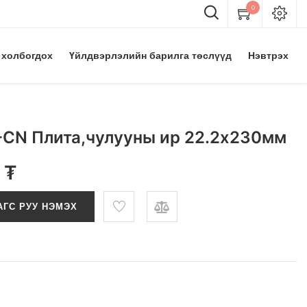
0
 холбогдох
Үйлдвэрлэлийн барилга төслүүд
Нэвтрэх
-CN Плита,чулууны ир 22.2х230мм
₮
АГС РУУ НЭМЭХ