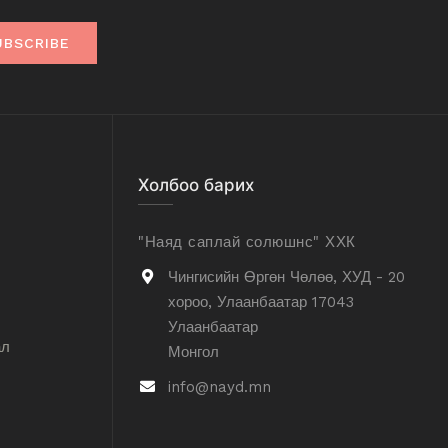
UBSCRIBE
Холбоо барих
"Наяд саплай солюшнс" ХХК
Чингисийн Өргөн Чөлөө, ХУД - 20
хороо, Улаанбаатар 17043
Улаанбаатар
ал
Монгол
info@nayd.mn