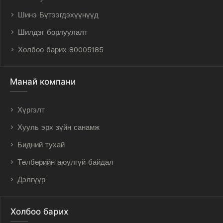
Шинэ Бүтээгдэхүүнүүд
Шилдэг борлуулалт
Холбоо барих 80005185
Манай компани
Хүргэлт
Хууль эрх зүйн санамж
Бидний тухай
Төлбөрийн аюулгүй байдал
Дэлгүүр
Холбоо барих