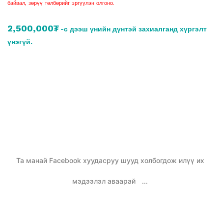
байвал, зөрүү төлбөрийг эргүүлэн олгоно.
2,500,000₮
-с дээш үнийн дүнтэй захиалганд хүргэлт
үнэгүй.
Та манай Facebook хуудасруу шууд холбогдож илүү их
мэдээлэл аваарай
...