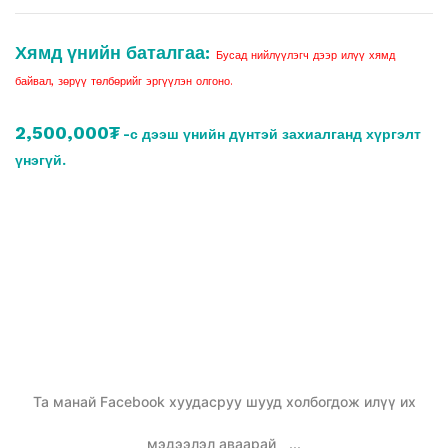
Хямд үнийн баталгаа:
Бусад нийлүүлэгч дээр илүү хямд
байвал, зөрүү төлбөрийг эргүүлэн олгоно.
2,500,000₮
-с дээш үнийн дүнтэй захиалганд хүргэлт
үнэгүй.
Та манай Facebook хуудасруу шууд холбогдож илүү их
мэдээлэл аваарай
...