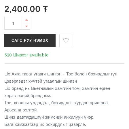
2,400.00
₮
САГС РУУ НЭМЭХ
520 Ширхэг available
Lix Аяга таваг угаагч шингэн - Тос болон бохирдлыг гүн
цэвэрлэдэг хүчтэй угаалгын шингэн
Lix брэнд нь Вьетнамын хамгийн том, хамгийн өргөн
хэрэглээний брэнд юм.
Тос, хоолны үлдэгдэл, бохирдлыг хурдан арилгана.
Арьсанд ээлтэй.
Шинэ давтагдашгүй жимсний анхилуун үнэр.
Бага хэмжээгээр их бохирдлыг цэвэрлэ.