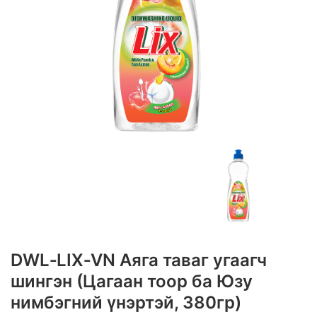
DWL‑LIX‑VN Аяга таваг угаагч
шингэн (Цагаан тоор ба Юзу
нимбэгний үнэртэй, 380гр)