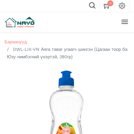
0
Бараанууд
DWL‑LIX‑VN Аяга таваг угаагч шингэн (Цагаан тоор ба
Юзу нимбэгний үнэртэй, 380гр)