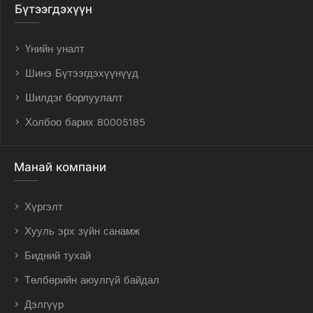
Бүтээгдэхүүн
Үнийн уналт
Шинэ Бүтээгдэхүүнүүд
Шилдэг борлуулалт
Холбоо барих 80005185
Манай компани
Хүргэлт
Хууль эрх зүйн санамж
Бидний тухай
Төлбөрийн аюулгүй байдал
Дэлгүүр