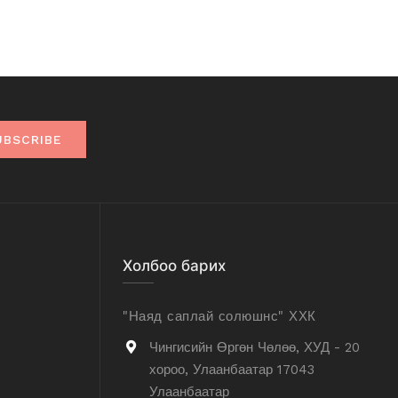
UBSCRIBE
Холбоо барих
"Наяд саплай солюшнс" ХХК
Чингисийн Өргөн Чөлөө, ХУД - 20
хороо, Улаанбаатар 17043
Улаанбаатар