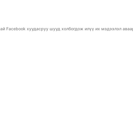
ай Facebook хуудасруу шууд холбогдож илүү их мэдээлэл аваа