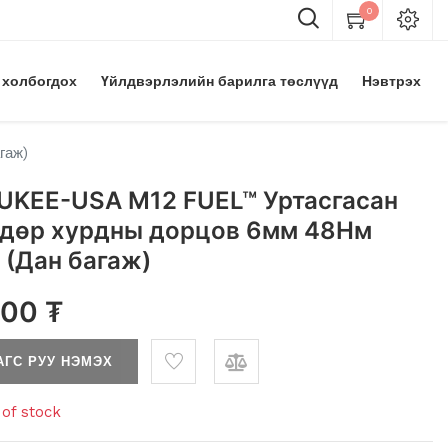
0
 холбогдох
Үйлдвэрлэлийн барилга төслүүд
Нэвтрэх
гаж)
UKEE-USA M12 FUEL™ Уртасгасан
ндөр хурдны дорцов 6мм 48Нм
 (Дан багаж)
.00
₮
АГС РУУ НЭМЭХ
of stock