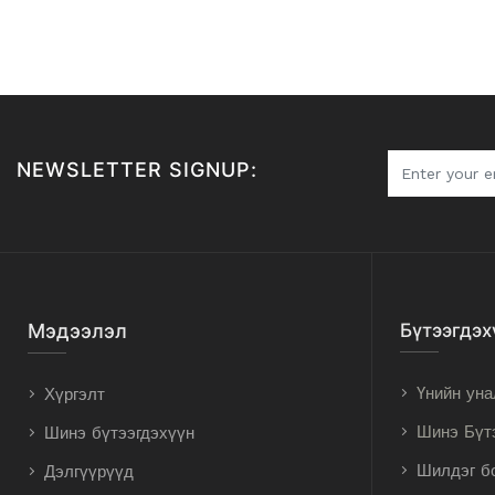
NEWSLETTER SIGNUP:
Мэдээлэл
Бүтээгдэх
Үнийн уна
Хүргэлт
Шинэ Бүт
Шинэ бүтээгдэхүүн
Шилдэг б
Дэлгүүрүүд