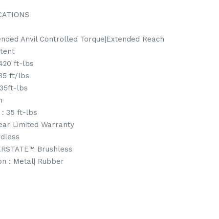
CATIONS
nded Anvil Controlled Torque|Extended Reach
etent
20 ft-lbs
35 ft/lbs
35ft-lbs
n
: 35 ft-lbs
Year Limited Warranty
rdless
ERSTATE™ Brushless
on : Metal| Rubber