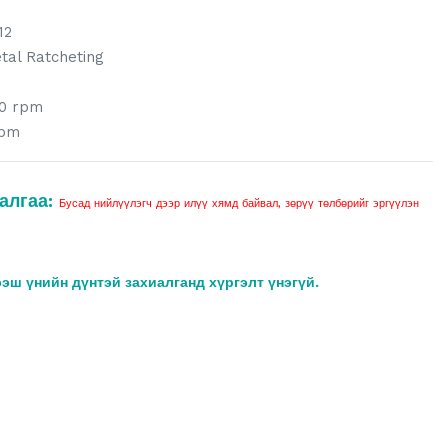
12
tal Ratcheting
0 rpm
rpm
алгаа:
Бусад нийлүүлэгч дээр илүү хямд байвал, зөрүү төлбөрийг эргүүлэн
ээш үнийн дүнтэй захиалганд хүргэлт үнэгүй.