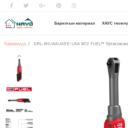
Барилгын материал
ХАУС төсөл
Бараанууд
DRL-MILWAUKEE-USA M12 FUEL™ Уртасгасан х