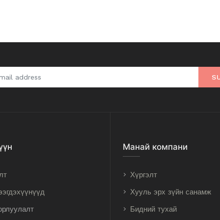
S
үүн
Манай компани
лт
Хүргэлт
ээгдэхүүнүүд
Хууль эрх зүйн санамж
орлуулалт
Бидний тухай