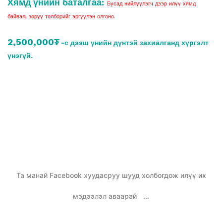
Хямд үнийн баталгаа:
Бусад нийлүүлэгч дээр илүү хямд
байвал, зөрүү төлбөрийг эргүүлэн олгоно.
2,500,000₮
-с дээш үнийн дүнтэй захиалганд хүргэлт
үнэгүй.
Та манай Facebook хуудасруу шууд холбогдож илүү их
мэдээлэл аваарай
...