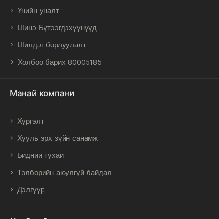
Үнийн уналт
Шинэ Бүтээгдэхүүнүүд
Шилдэг борлуулалт
Холбоо барих 80005185
Манай компани
Хүргэлт
Хууль эрх зүйн санамж
Бидний тухай
Төлбөрийн аюулгүй байдал
Дэлгүүр