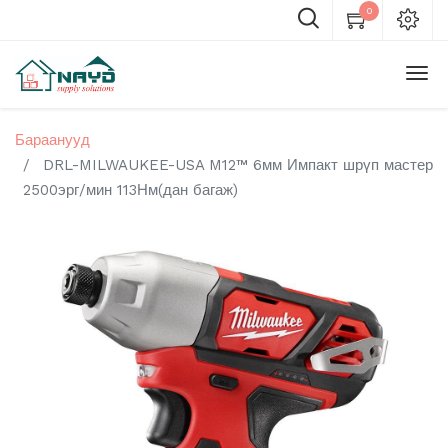
0
Бараанууд
DRL-MILWAUKEE-USA M12™ 6мм Импакт шрүп мастер
2500эрг/мин 113Нм(дан багаж)