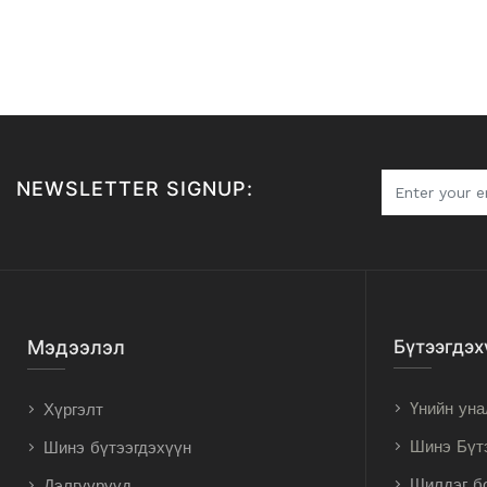
NEWSLETTER SIGNUP:
Мэдээлэл
Бүтээгдэх
Үнийн уна
Хүргэлт
Шинэ Бүт
Шинэ бүтээгдэхүүн
Шилдэг б
Дэлгүүрүүд