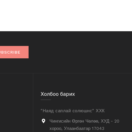
UBSCRIBE
Холбоо барих
"Наяд саплай солюшнс" ХХК
Чингисийн Өргөн Чөлөө, ХУД - 20
хороо, Улаанбаатар 17043