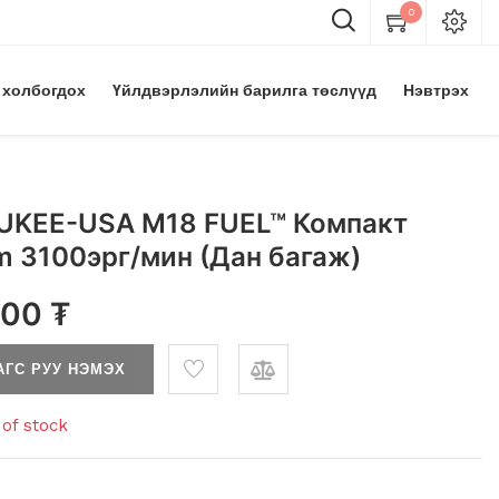
0
 холбогдох
Үйлдвэрлэлийн барилга төслүүд
Нэвтрэх
UKEE-USA M18 FUEL™ Компакт
 3100эрг/мин (Дан багаж)
.00
₮
АГС РУУ НЭМЭХ
of stock