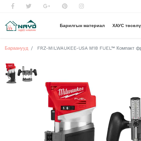
Барилгын материал
ХАУС төсөл
Бараанууд
FRZ-MILWAUKEE-USA M18 FUEL™ Компакт фре