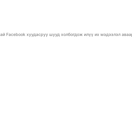
ай Facebook хуудасруу шууд холбогдож илүү их мэдээлэл аваа