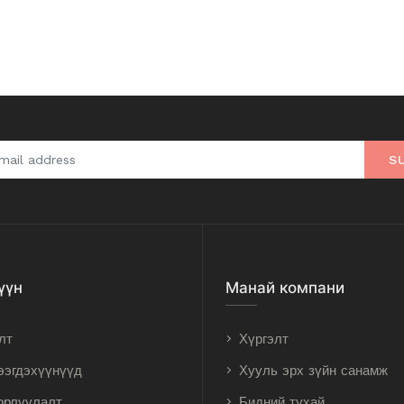
S
үүн
Манай компани
лт
Хүргэлт
ээгдэхүүнүүд
Хууль эрх зүйн санамж
орлуулалт
Бидний тухай