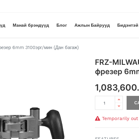
үүд
Манай брэндүүд
Блог
Ажлын Байрууд
Бидэнтэй
зер 6mm 3100эрг/мин (Дан багаж)
FRZ-MILWA
фрезер 6mm
1,083,600
С
Temporarily out 