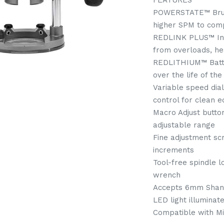
FEATURES
POWERSTATE™ Brush
higher SPM to comp
REDLINK PLUS™ Int
from overloads, he
REDLITHIUM™ Batte
over the life of th
Variable speed dia
control for clean e
Macro Adjust butto
adjustable range
Fine adjustment s
increments
Tool-free spindle 
wrench
Accepts 6mm Shank
LED light illuminat
Compatible with Mi