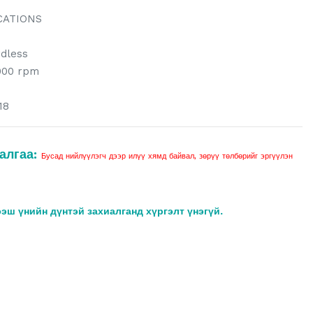
CATIONS
rdless
000 rpm
18
алгаа:
Бусад нийлүүлэгч дээр илүү хямд байвал, зөрүү төлбөрийг эргүүлэн
ээш үнийн дүнтэй захиалганд хүргэлт үнэгүй.