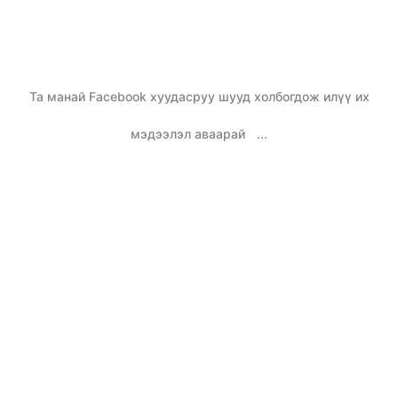
Та манай Facebook хуудасруу шууд холбогдож илүү их
мэдээлэл аваарай
...