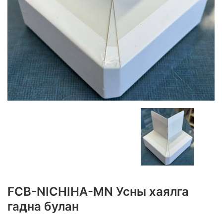
FCB-NICHIHA-MN Усны хаялга
гадна булан