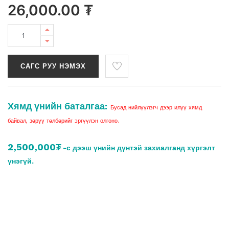
26,000.00
₮
САГС РУУ НЭМЭХ
Хямд үнийн баталгаа:
Бусад нийлүүлэгч дээр илүү хямд
байвал, зөрүү төлбөрийг эргүүлэн олгоно.
2,500,000₮
-с дээш үнийн дүнтэй захиалганд хүргэлт
үнэгүй.