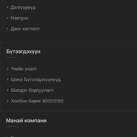
Дэлгүүрүүд
Нэвтрэх
Данс хөтлөлт
Бүтээгдэхүүн
Үнийн уналт
Шинэ Бүтээгдэхүүнүүд
Шилдэг борлуулалт
Холбоо барих 80005185
Манай компани