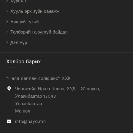
Хүргэлт
Хууль эрх зүйн санамж
Бидний тухай
Төлбөрийн аюулгүй байдал
Дэлгүүр
Холбоо барих
"Наяд саплай солюшнс" ХХК
Чингисийн Өргөн Чөлөө, ХУД - 20 хороо,
Улаанбаатар 17043
Улаанбаатар
Монгол
info@nayd.mn