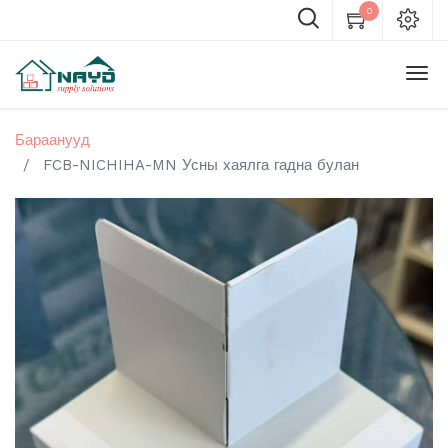
0
Бараанууд
FCB-NICHIHA-MN Усны хаялга гадна булан