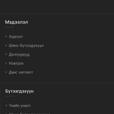
Мэдээлэл
Хүргэлт
Шинэ бүтээгдэхүүн
Дэлгүүрүүд
Нэвтрэх
Данс хөтлөлт
Бүтээгдэхүүн
Үнийн уналт