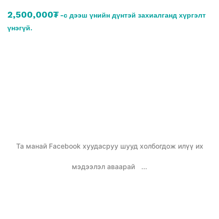
2,500,000₮
-с дээш үнийн дүнтэй захиалганд хүргэлт
үнэгүй.
Та манай Facebook хуудасруу шууд холбогдож илүү их
мэдээлэл аваарай
...