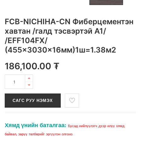
FCB-NICHIHA-CN Фиберцементэн
хавтан /галд тэсвэртэй A1/
/EFF104FX/
(455x3030x16мм)1ш=1.38м2
186,100.00
₮
САГС РУУ НЭМЭХ
Хямд үнийн баталгаа:
Бусад нийлүүлэгч дээр илүү хямд
байвал, зөрүү төлбөрийг эргүүлэн олгоно.