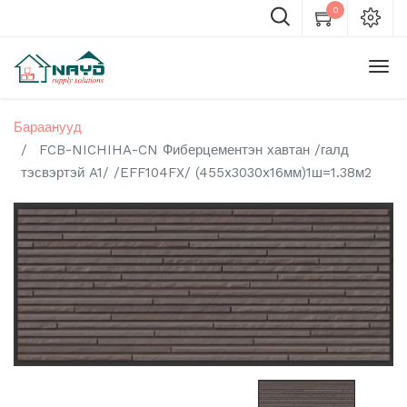
0
Бараанууд
FCB-NICHIHA-CN Фиберцементэн хавтан /галд
тэсвэртэй A1/ /EFF104FX/ (455x3030x16мм)1ш=1.38м2