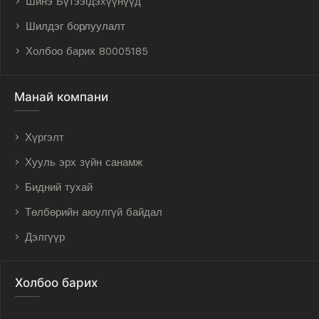
Шинэ Бүтээгдэхүүнүүд
Шилдэг борлуулалт
Холбоо барих 80005185
Манай компани
Хүргэлт
Хууль эрх зүйн санамж
Бидний тухай
Төлбөрийн аюулгүй байдал
Дэлгүүр
Холбоо барих