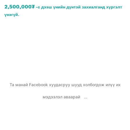
2,500,000₮
-с дээш үнийн дүнтэй захиалганд хүргэлт
үнэгүй.
Та манай Facebook хуудасруу шууд холбогдож илүү их
мэдээлэл аваарай
...