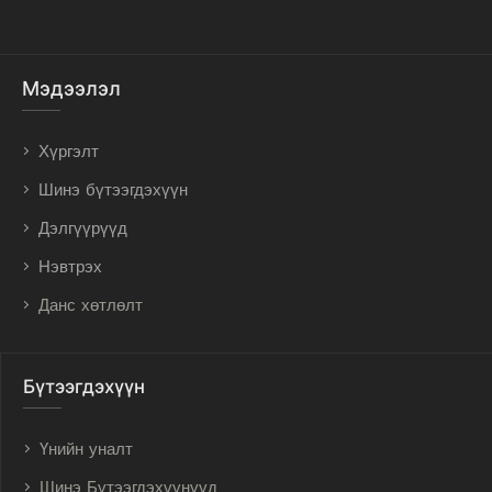
Мэдээлэл
Хүргэлт
Шинэ бүтээгдэхүүн
Дэлгүүрүүд
Нэвтрэх
Данс хөтлөлт
Бүтээгдэхүүн
Үнийн уналт
Шинэ Бүтээгдэхүүнүүд