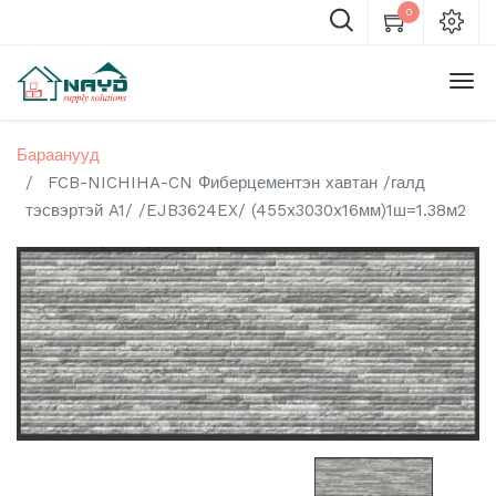
0
Бараанууд
FCB-NICHIHA-CN Фиберцементэн хавтан /галд
тэсвэртэй A1/ /EJB3624EX/ (455x3030x16мм)1ш=1.38м2