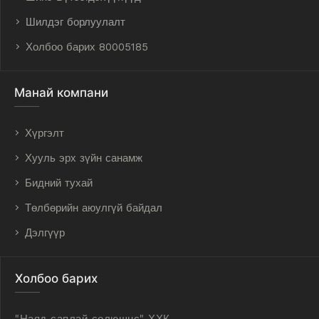
Шилдэг борлуулалт
Холбоо барих 80005185
Манай компани
Хүргэлт
Хууль эрх зүйн санамж
Бидний тухай
Төлбөрийн аюулгүй байдал
Дэлгүүр
Холбоо барих
"Наяд саплай солюшнс" ХХК