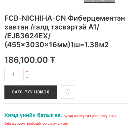
FCB-NICHIHA-CN Фиберцементэн
хавтан /галд тэсвэртэй A1/
/EJB3624EX/
(455x3030x16мм)1ш=1.38м2
186,100.00
₮
САГС РУУ НЭМЭХ
Хямд үнийн баталгаа:
Бусад нийлүүлэгч дээр илүү хямд
байвал, зөрүү төлбөрийг эргүүлэн олгоно.