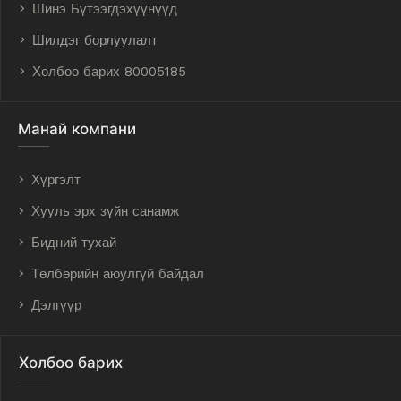
Шинэ Бүтээгдэхүүнүүд
Шилдэг борлуулалт
Холбоо барих 80005185
Манай компани
Хүргэлт
Хууль эрх зүйн санамж
Бидний тухай
Төлбөрийн аюулгүй байдал
Дэлгүүр
Холбоо барих