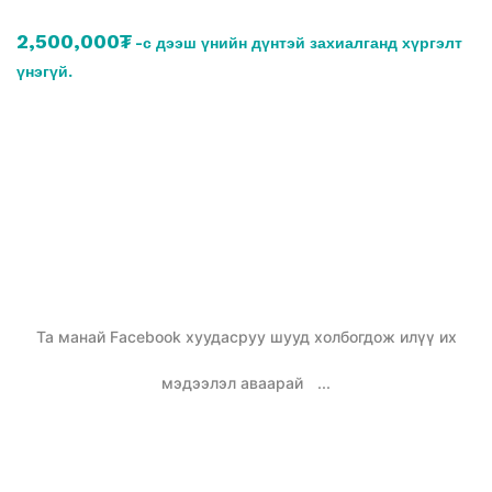
2,500,000₮
-с дээш үнийн дүнтэй захиалганд хүргэлт
үнэгүй.
Та манай Facebook хуудасруу шууд холбогдож илүү их
мэдээлэл аваарай
...