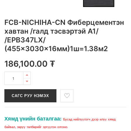
FCB-NICHIHA-CN Фиберцементэн
хавтан /галд тэсвэртэй A1/
/EPB347LX/
(455x3030x16мм)1ш=1.38м2
186,100.00
₮
САГС РУУ НЭМЭХ
Хямд үнийн баталгаа:
Бусад нийлүүлэгч дээр илүү хямд
байвал, зөрүү төлбөрийг эргүүлэн олгоно.