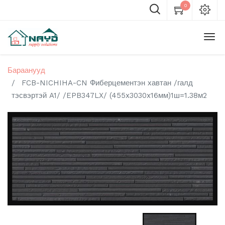
0
Бараанууд
FCB-NICHIHA-CN Фиберцементэн хавтан /галд
тэсвэртэй A1/ /EPB347LX/ (455x3030x16мм)1ш=1.38м2