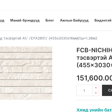
үүд
Манай брэндүүд
Блог
Ажлын Байрууд
Бидэнтэй
 тэсвэртэй A1/ /EFA2851/ (455x3030x16мм)1ш=1.38м2
FCB-NICHIH
тэсвэртэй A
(455x3030
151,600.0
С
Хямд үнийн бат