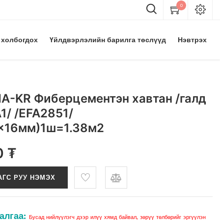
0
 холбогдох
Үйлдвэрлэлийн барилга төслүүд
Нэвтрэх
A-KR Фиберцементэн хавтан /галд
1/ /EFA2851/
x16мм)1ш=1.38м2
0
₮
АГС РУУ НЭМЭХ
алгаа:
Бусад нийлүүлэгч дээр илүү хямд байвал, зөрүү төлбөрийг эргүүлэн