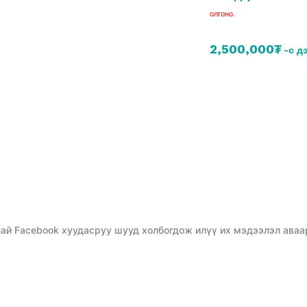
олгоно.
2,500,000₮
-с д
ай Facebook хуудасруу шууд холбогдож илүү их мэдээлэл аваа