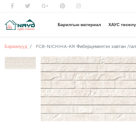
Барилгын материал
ХАУС төсөл
Бараанууд
FCB-NICHIHA-KR Фиберцементэн хавтан /галд