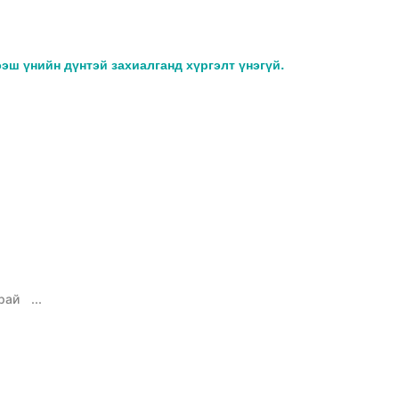
ээш үнийн дүнтэй захиалганд хүргэлт үнэгүй.
рай
...