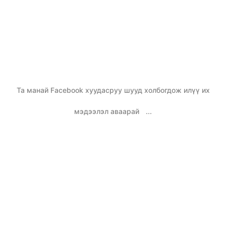
Та манай Facebook хуудасруу шууд холбогдож илүү их
мэдээлэл аваарай
...