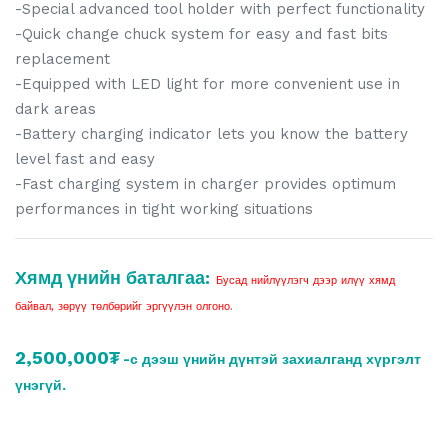
-Special advanced tool holder with perfect functionality
-Quick change chuck system for easy and fast bits
replacement
-Equipped with LED light for more convenient use in
dark areas
-Battery charging indicator lets you know the battery
level fast and easy
-Fast charging system in charger provides optimum
performances in tight working situations
Хямд үнийн баталгаа:
Бусад нийлүүлэгч дээр илүү хямд
байвал, зөрүү төлбөрийг эргүүлэн олгоно.
2,500,000₮
-с дээш үнийн дүнтэй захиалганд хүргэлт
үнэгүй.