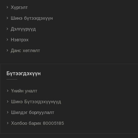
Хүргэлт
Шинэ бүтээгдэхүүн
Дэлгүүрүүд
Нэвтрэх
Данс хөтлөлт
Бүтээгдэхүүн
Үнийн уналт
Шинэ Бүтээгдэхүүнүүд
Шилдэг борлуулалт
Холбоо барих 80005185