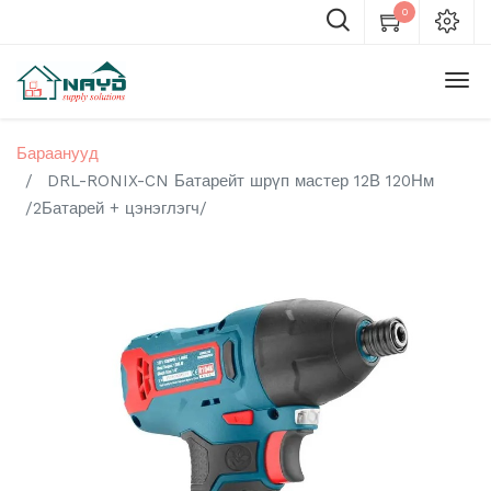
0
Бараанууд
DRL-RONIX-CN Батарейт шрүп мастер 12В 120Нм
/2Батарей + цэнэглэгч/