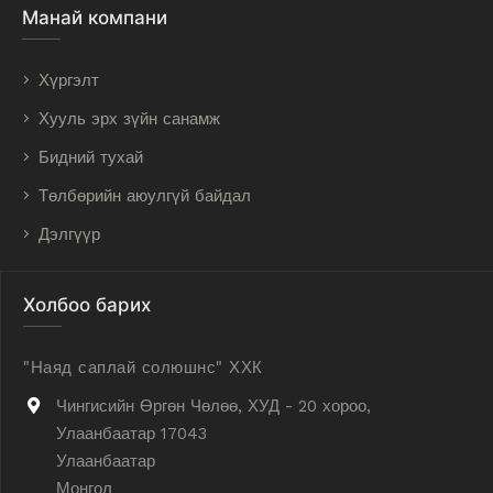
Манай компани
Хүргэлт
Хууль эрх зүйн санамж
Бидний тухай
Төлбөрийн аюулгүй байдал
Дэлгүүр
Холбоо барих
"Наяд саплай солюшнс" ХХК
Чингисийн Өргөн Чөлөө, ХУД - 20 хороо,
Улаанбаатар 17043
Улаанбаатар
Монгол