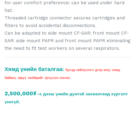
for user comfort preference: can be used under hard
hat.
Threaded cartridge connector secures cartridges and
filters to avoid accidental disconnections.
Can be adapted to side mount CF-SAR: front mount CF-
SAR: side mount PAPR and front mount PAPR eliminating
the need to fit test workers on several respirators.
Хямд үнийн баталгаа:
Бусад нийлүүлэгч дээр илүү хямд
байвал, зөрүү төлбөрийг эргүүлэн олгоно.
2,500,000₮
-с дээш үнийн дүнтэй захиалганд хүргэлт
үнэгүй.