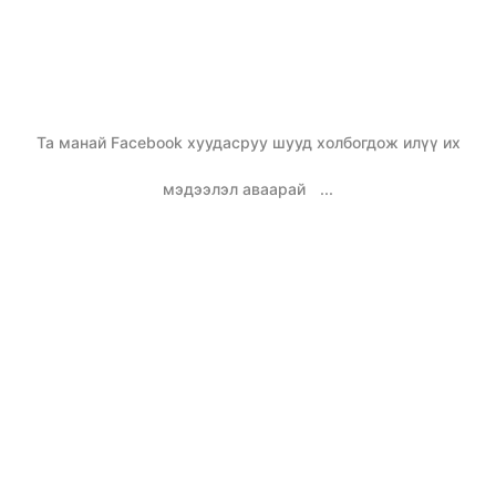
Та манай Facebook хуудасруу шууд холбогдож илүү их
мэдээлэл аваарай
...