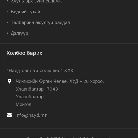
Хууль эрх зүйн санамж
Бидний тухай
Төлбөрийн аюулгүй байдал
Дэлгүүр
Холбоо барих
"Наяд саплай солюшнс" ХХК
Чингисийн Өргөн Чөлөө, ХУД - 20 хороо,
Улаанбаатар 17043
Улаанбаатар
Монгол
info@nayd.mn