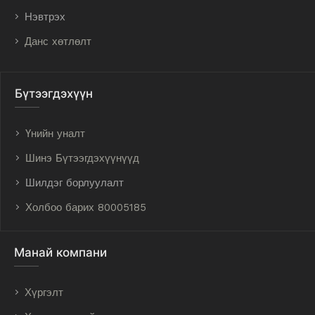
Нэвтрэх
Данс хөтлөлт
Бүтээгдэхүүн
Үнийн уналт
Шинэ Бүтээгдэхүүнүүд
Шилдэг борлуулалт
Холбоо барих 80005185
Манай компани
Хүргэлт