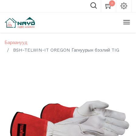
0
Бараанууд
BSH-TELWIN-IT OREGON Гагнуурын бээлий TIG