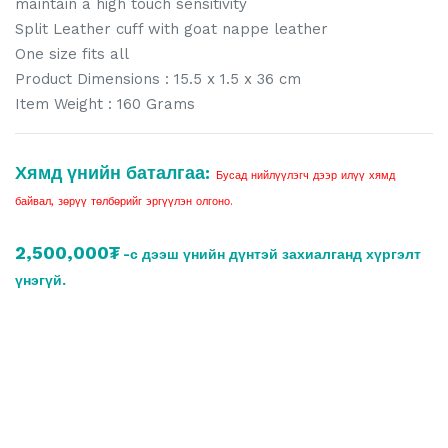
maintain a high touch sensitivity
Split Leather cuff with goat nappe leather
One size fits all
Product Dimensions : 15.5 x 1.5 x 36 cm
Item Weight : 160 Grams
Хямд үнийн баталгаа:
Бусад нийлүүлэгч дээр илүү хямд
байвал, зөрүү төлбөрийг эргүүлэн олгоно.
2,500,000₮
-с дээш үнийн дүнтэй захиалганд хүргэлт
үнэгүй.