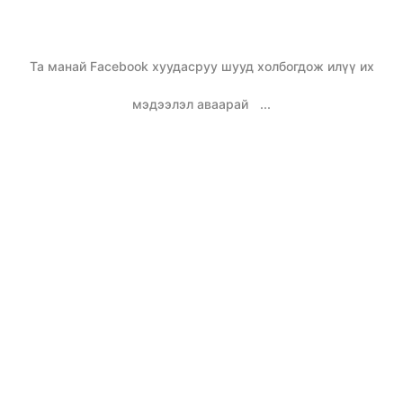
Та манай Facebook хуудасруу шууд холбогдож илүү их
мэдээлэл аваарай
...