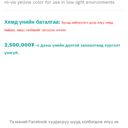
Hi-vis yellow color for use in low light environments
Хямд үнийн баталгаа:
Бусад нийлүүлэгч дээр илүү хямд
байвал, зөрүү төлбөрийг эргүүлэн олгоно.
2,500,000₮
-с дээш үнийн дүнтэй захиалганд хүргэлт
үнэгүй.
Та манай Facebook хуудасруу шууд холбогдож илүү их