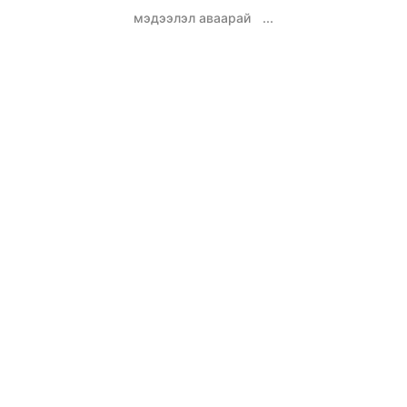
мэдээлэл аваарай
...