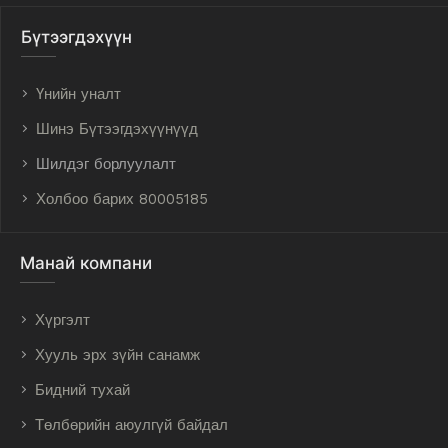
Бүтээгдэхүүн
Үнийн уналт
Шинэ Бүтээгдэхүүнүүд
Шилдэг борлуулалт
Холбоо барих 80005185
Манай компани
Хүргэлт
Хууль эрх зүйн санамж
Бидний тухай
Төлбөрийн аюулгүй байдал