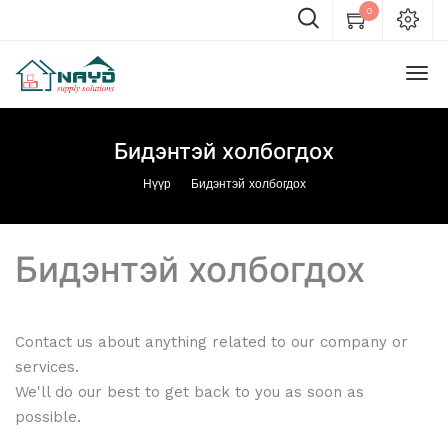
0
Бидэнтэй холбогдох
Нүүр
Бидэнтэй холбогдох
Бидэнтэй холбогдох
Contact us about anything related to our company or
services.
We'll do our best to get back to you as soon as
possible.