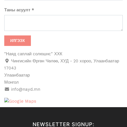
Таны асуулт
ИЛГЭЭХ
"Наяд саплай солюшнс" ХХК
Чингисийн Өргөн Чөлөө, ХУД - 20 хороо, Улаанбаатар
17043
Улаанбаатар
Монгол
info@nayd.mn
NEWSLETTER SIGNUP: