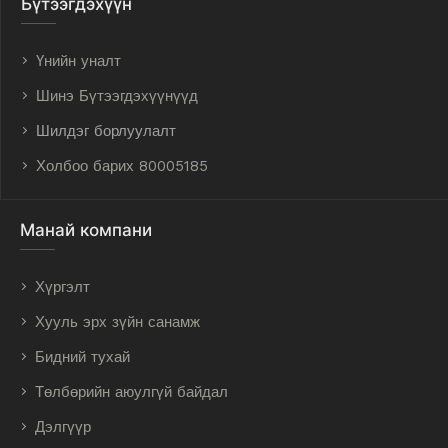
Бүтээгдэхүүн
Үнийн уналт
Шинэ Бүтээгдэхүүнүүд
Шилдэг борлуулалт
Холбоо барих 80005185
Манай компани
Хүргэлт
Хууль эрх зүйн санамж
Бидний тухай
Төлбөрийн аюулгүй байдал
Дэлгүүр