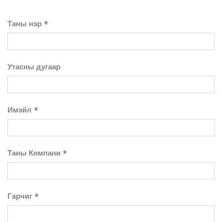
Таны нэр
Утасны дугаар
Имэйл
Таны Компани
Гарчиг