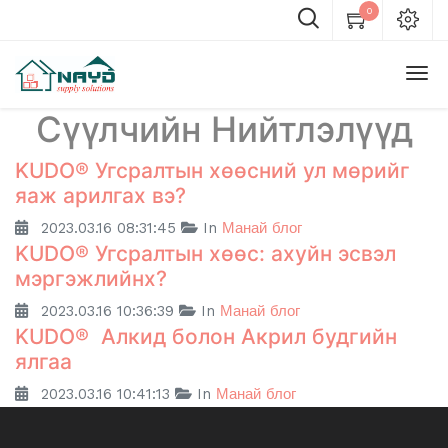
0
Сүүлчийн Нийтлэлүүд
KUDO® Угсралтын хөөсний ул мөрийг
яаж арилгах вэ?
2023.03.16 08:31:45
In
Манай блог
KUDO® Угсралтын хөөс: ахуйн эсвэл
мэргэжлийнх?
2023.03.16 10:36:39
In
Манай блог
KUDO® Алкид болон Акрил будгийн
ялгаа
2023.03.16 10:41:13
In
Манай блог