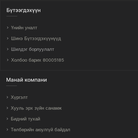
Бүтээгдэхүүн
Үнийн уналт
Шинэ Бүтээгдэхүүнүүд
Шилдэг борлуулалт
Холбоо барих 80005185
Манай компани
Хүргэлт
Хууль эрх зүйн санамж
Бидний тухай
Төлбөрийн аюулгүй байдал