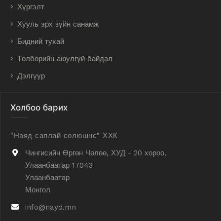
Хүргэлт
Хууль эрх зүйн санамж
Бидний тухай
Төлбөрийн аюулгүй байдал
Дэлгүүр
Холбоо барих
"Наяд саплай солюшнс" ХХК
Чингисийн Өргөн Чөлөө, ХУД - 20 хороо,
Улаанбаатар 17043
Улаанбаатар
Монгол
info@nayd.mn