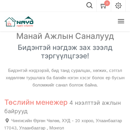
0
Манай Ажлын Саналууд
Бидэнтэй нэгдэж зах зээлд
тэргүүлцгээе!
Бидэнтэй нэгдээрэй, бид танд суралцах, хөгжих, сэтгэл
хөдөлгөм туршлага ба багийн нэгэн хэсэг болох ер бусын
боломжийг санал болгож байна.
Төслийн менежер
4 нээлттэй ажлын
байрууд
Чингисийн Өргөн Чөлөө, ХУД - 20 хороо, Улаанбаатар
17043, Улаанбаатар , Монгол