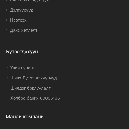
Шинэ бүтээгдэхүүн
Дэлгүүрүүд
Нэвтрэх
Данс хөтлөлт
Бүтээгдэхүүн
Үнийн уналт
Шинэ Бүтээгдэхүүнүүд
Шилдэг борлуулалт
Холбоо барих 80005185
Манай компани