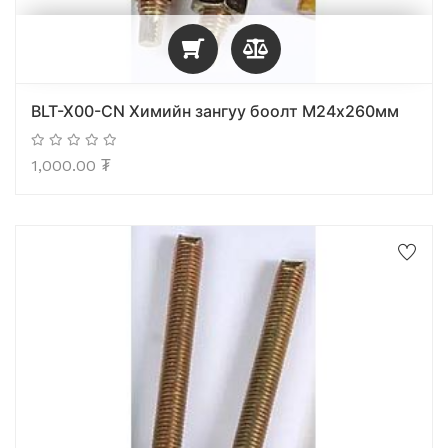
BLT-X00-CN Химийн зангуу боолт М24x260мм
1,000.00
₮