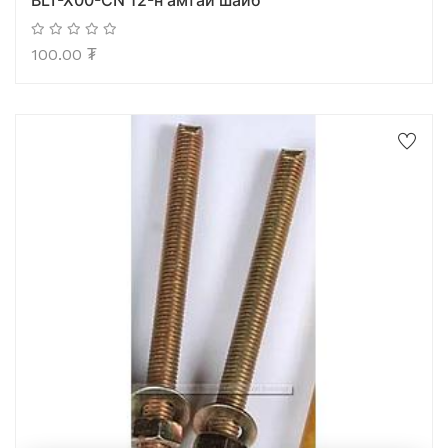
BLT-X00-CN 12-н амтай шайб
100.00
₮