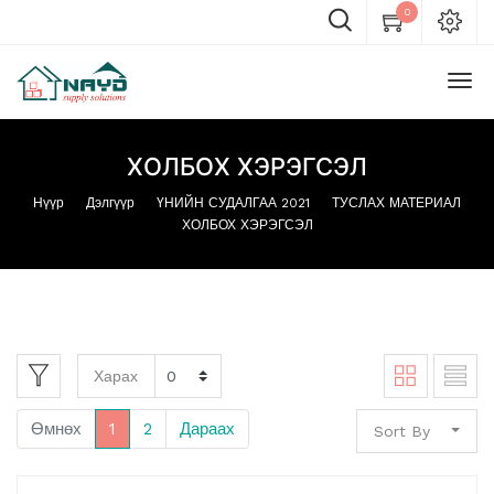
0
ХОЛБОХ ХЭРЭГСЭЛ
Нүүр
Дэлгүүр
ҮНИЙН СУДАЛГАА 2021
ТУСЛАХ МАТЕРИАЛ
ХОЛБОХ ХЭРЭГСЭЛ
Харах
Өмнөх
1
2
Дараах
Sort By