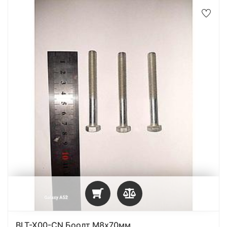
BLT-X00-CN Боолт М8х70мм