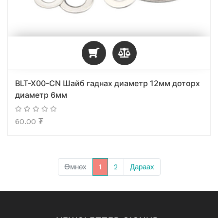
BLT-X00-CN Шайб гаднах диаметр 12мм доторх
диаметр 6мм
60.00
₮
Өмнөх
1
2
Дараах