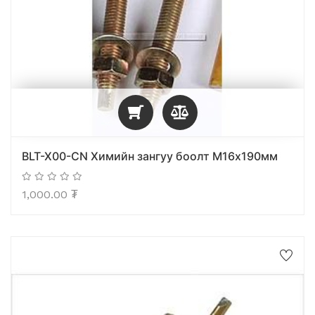
BLT-X00-CN Химийн зангуу боолт М16x190мм
1,000.00
₮