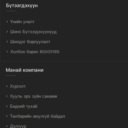
Бүтээгдэхүүн
Үнийн уналт
Шинэ Бүтээгдэхүүнүүд
Шилдэг борлуулалт
Холбоо барих 80005185
Манай компани
Хүргэлт
Хууль эрх зүйн санамж
Бидний тухай
Төлбөрийн аюулгүй байдал
Дэлгүүр