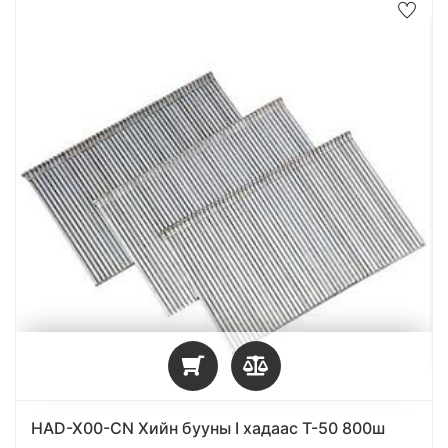
HAD-X00-CN Хийн бууны I хадаас T-50 800ш