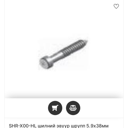
SHR-X00-HL шилний эвүүр шрупп 5.9x38мм