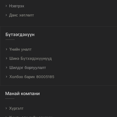
Нэвтрэх
Данс хөтлөлт
Бүтээгдэхүүн
Үнийн уналт
Шинэ Бүтээгдэхүүнүүд
Шилдэг борлуулалт
Холбоо барих 80005185
Манай компани
Хүргэлт