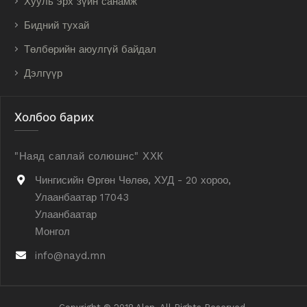
Хууль эрх зүйн санамж
Бидний тухай
Төлбөрийн аюулгүй байдал
Дэлгүүр
Холбоо барих
"Наяд саплай солюшнс" ХХК
Чингисийн Өргөн Чөлөө, ХУД - 20 хороо,
Улаанбаатар 17043
Улаанбаатар
Монгол
info@nayd.mn