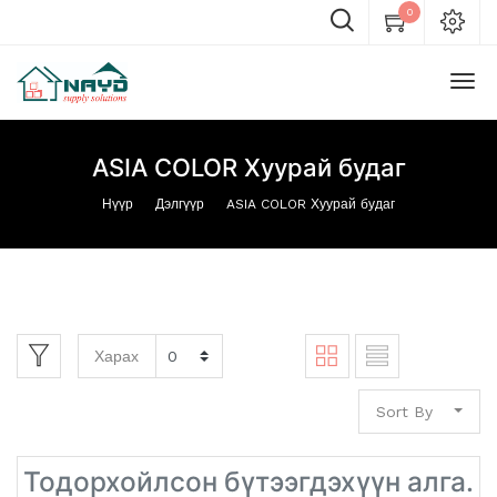
0
ASIA COLOR Хуурай будаг
Нүүр
Дэлгүүр
ASIA COLOR Хуурай будаг
Харах
Sort By
Тодорхойлсон бүтээгдэхүүн алга.