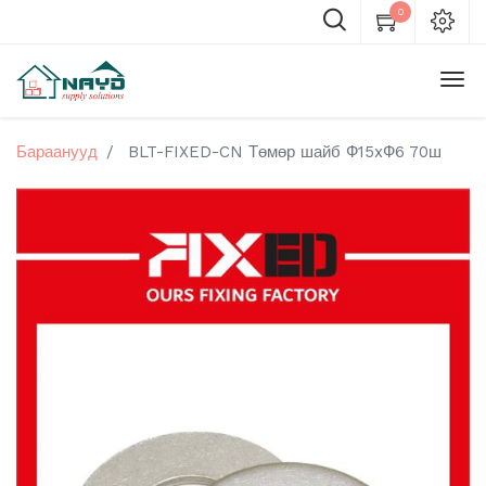
0
Бараанууд
BLT-FIXED-CN Төмөр шайб Ф15xФ6 70ш