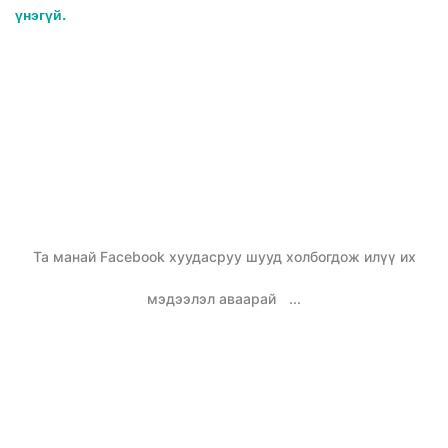
үнэгүй.
Та манай Facebook хуудасруу шууд холбогдож илүү их
мэдээлэл аваарай
...