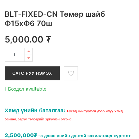
BLT-FIXED-CN Төмөр шайб
Ф15xФ6 70ш
5,000.00
₮
САГС РУУ НЭМЭХ
1 Боодол available
Хямд үнийн баталгаа:
Бусад нийлүүлэгч дээр илүү хямд
байвал, зөрүү төлбөрийг эргүүлэн олгоно.
2,500,000₮
-с дээш үнийн дүнтэй захиалганд хүргэлт