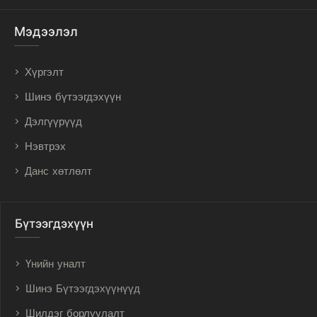
Мэдээлэл
Хүргэлт
Шинэ бүтээгдэхүүн
Дэлгүүрүүд
Нэвтрэх
Данс хөтлөлт
Бүтээгдэхүүн
Үнийн уналт
Шинэ Бүтээгдэхүүнүүд
Шилдэг борлуулалт