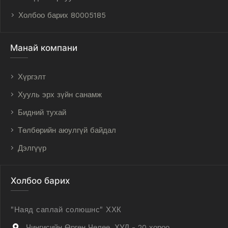
Холбоо барих 80005185
Манай компани
Хүргэлт
Хууль эрх зүйн санамж
Бидний тухай
Төлбөрийн аюулгүй байдал
Дэлгүүр
Холбоо барих
"Наяд саплай солюшнс" ХХК
Чингисийн Өргөн Чөлөө, ХУД - 20 хороо,