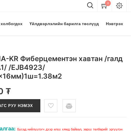
0
 холбогдох
Үйлдвэрлэлийн барилга төслүүд
Нэвтрэх
A-KR Фиберцементэн хавтан /галд
1/ /EJB4923/
x16мм)1ш=1.38м2
0
₮
АГС РУУ НЭМЭХ
алгаа:
Бусад нийлүүлэгч дээр илүү хямд байвал, зөрүү төлбөрийг эргүүлэн