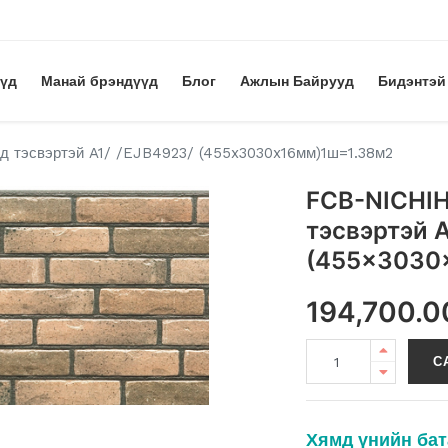
үүд
Манай брэндүүд
Блог
Ажлын Байрууд
Бидэнтэй
 тэсвэртэй A1/ /EJB4923/ (455x3030x16мм)1ш=1.38м2
FCB-NICHIH
тэсвэртэй A
(455x3030
194,700.0
С
Хямд үнийн бат