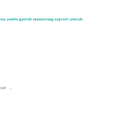
ээш үнийн дүнтэй захиалганд хүргэлт үнэгүй.
рай
...