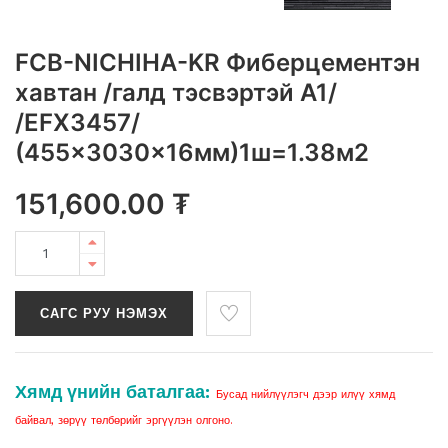
FCB-NICHIHA-KR Фиберцементэн
хавтан /галд тэсвэртэй A1/
/EFX3457/
(455x3030x16мм)1ш=1.38м2
151,600.00
₮
САГС РУУ НЭМЭХ
Хямд үнийн баталгаа:
Бусад нийлүүлэгч дээр илүү хямд
байвал, зөрүү төлбөрийг эргүүлэн олгоно.