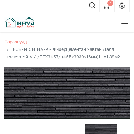
0
Бараанууд
FCB-NICHIHA-KR Фиберцементэн хавтан /галд
тэсвэртэй A1/ /EFX3457/ (455x3030x16мм)1ш=1.38м2