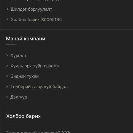
Шилдэг борлуулалт
Холбоо барих 80005185
Манай компани
Хүргэлт
Хууль эрх зүйн санамж
Бидний тухай
Төлбөрийн аюулгүй байдал
Дэлгүүр
Холбоо барих
"Наяд саплай солюшнс" ХХК