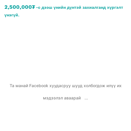
2,500,000₮
-с дээш үнийн дүнтэй захиалганд хүргэлт
үнэгүй.
Та манай Facebook хуудасруу шууд холбогдож илүү их
мэдээлэл аваарай
...