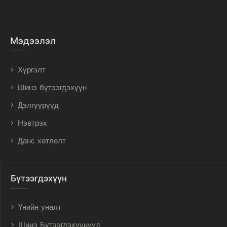
Мэдээлэл
Хүргэлт
Шинэ бүтээгдэхүүн
Дэлгүүрүүд
Нэвтрэх
Данс хөтлөлт
Бүтээгдэхүүн
Үнийн уналт
Шинэ Бүтээгдэхүүнүүд