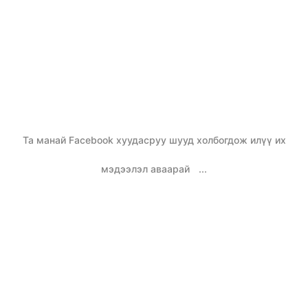
Та манай Facebook хуудасруу шууд холбогдож илүү их
мэдээлэл аваарай
...