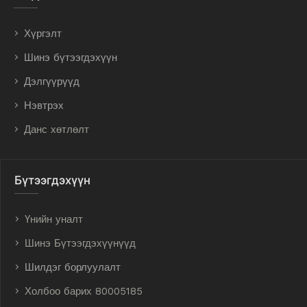
Хүргэлт
Шинэ бүтээгдэхүүн
Дэлгүүрүүд
Нэвтрэх
Данс хөтлөлт
Бүтээгдэхүүн
Үнийн уналт
Шинэ Бүтээгдэхүүнүүд
Шилдэг борлуулалт
Холбоо барих 80005185