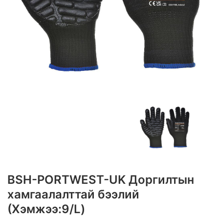
BSH-PORTWEST-UK Доргилтын
хамгаалалттай бээлий
(Хэмжээ:9/L)