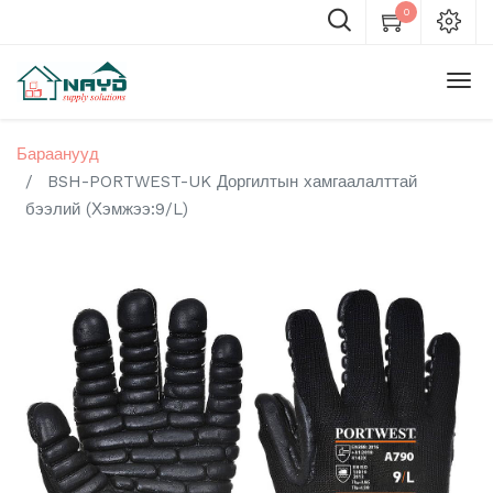
0
Бараанууд
BSH-PORTWEST-UK Доргилтын хамгаалалттай
бээлий (Хэмжээ:9/L)