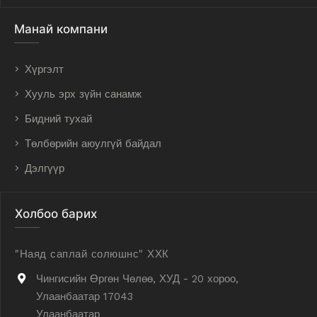
Манай компани
Хүргэлт
Хууль эрх зүйн санамж
Бидний тухай
Төлбөрийн аюулгүй байдал
Дэлгүүр
Холбоо барих
"Наяд саплай солюшнс" ХХК
Чингисийн Өргөн Чөлөө, ХУД - 20 хороо,
Улаанбаатар 17043
Улаанбаатар