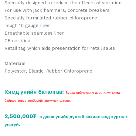
Specially designed to reduce the effects of vibration
For use with jack hammers, concrete breakers
Specially formulated rubber chloroprene
Tough 10 gauge liner
Breathable seamless liner
CE certified
Retail tag which aids presentation for retail sales
Materials
Polyester, Elastic, Rubber Chloroprene
Хямд үнийн баталгаа:
Бусад нийлүүлэгч дээр илүү хямд
байвал, зөрүү төлбөрийг эргүүлэн олгоно.
2,500,000₮
-с дээш үнийн дүнтэй захиалганд хүргэлт
үнэгүй.