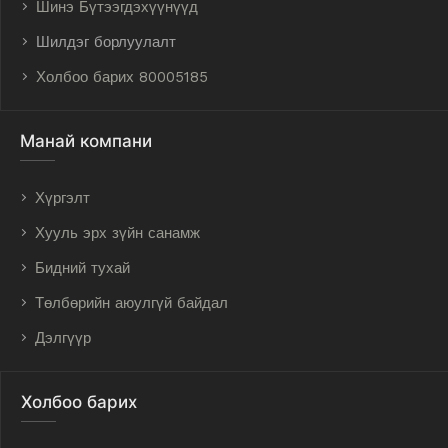
Шинэ Бүтээгдэхүүнүүд
Шилдэг борлуулалт
Холбоо барих 80005185
Манай компани
Хүргэлт
Хууль эрх зүйн санамж
Бидний тухай
Төлбөрийн аюулгүй байдал
Дэлгүүр
Холбоо барих