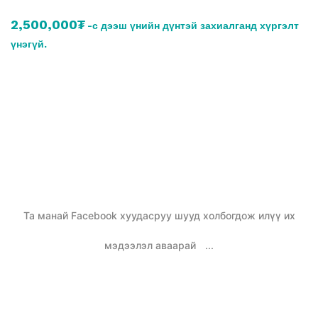
2,500,000₮
-с дээш үнийн дүнтэй захиалганд хүргэлт
үнэгүй.
Та манай Facebook хуудасруу шууд холбогдож илүү их
мэдээлэл аваарай
...