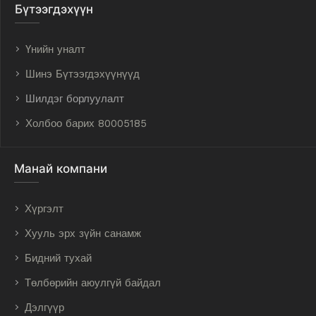
Бүтээгдэхүүн
Үнийн уналт
Шинэ Бүтээгдэхүүнүүд
Шилдэг борлуулалт
Холбоо барих 80005185
Манай компани
Хүргэлт
Хууль эрх зүйн санамж
Бидний тухай
Төлбөрийн аюулгүй байдал
Дэлгүүр