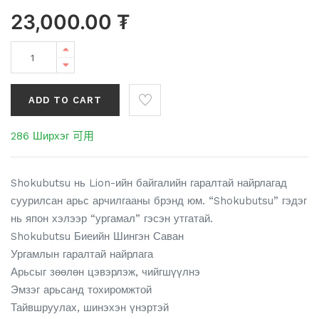
23,000.00
₮
ADD TO CART
286 Ширхэг 可用
Shokubutsu нь Lion-ийн байгалийн гаралтай найрлагад
суурилсан арьс арчилгааны брэнд юм. “Shokubutsu” гэдэг
нь япон хэлээр “ургамал” гэсэн утгатай.
Shokubutsu Биеийн Шингэн Саван
Ургамлын гаралтай найрлага
Арьсыг зөөлөн цэвэрлэж, чийгшүүлнэ
Эмзэг арьсанд тохиромжтой
Тайвшруулах, шинэхэн үнэртэй