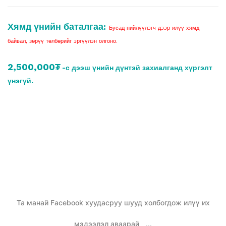
Хямд үнийн баталгаа:
Бусад нийлүүлэгч дээр илүү хямд
байвал, зөрүү төлбөрийг эргүүлэн олгоно.
2,500,000₮
-с дээш үнийн дүнтэй захиалганд хүргэлт
үнэгүй.
Та манай Facebook хуудасруу шууд холбогдож илүү их
мэдээлэл аваарай
...