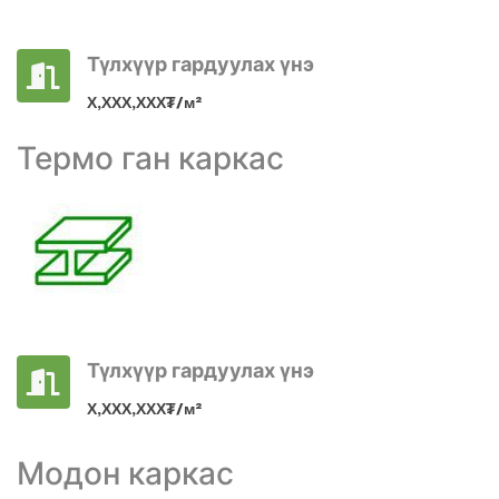
Түлхүүр гардуулах үнэ
Х,ХХХ,ХХХ₮/м²
Термо ган каркас
Түлхүүр гардуулах үнэ
Х,ХХХ,ХХХ₮/м²
Модон каркас