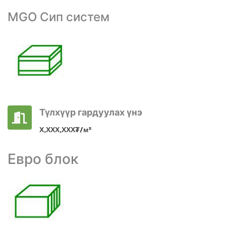
MGO Сип систем
Түлхүүр гардуулах үнэ
Х,ХХХ,ХХХ₮/м²
Евро блок