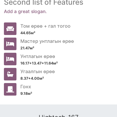
Second list of Features
Add a great slogan.
Том өрөө + гал тогоо
44.65м²
Мастер унтлагын өрөө
21.47м²
Унтлагын өрөө
16.17+13.47+11.64м²
Угаалгын өрөө
8.37+4.00м²
Гонх
9.18м²