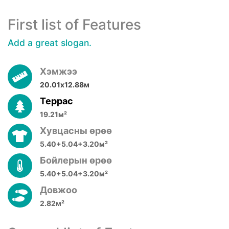
First list of Features
Add a great slogan.
Хэмжээ
20.01х12.88м
Террас
19.21м²
Хувцасны өрөө
5.40+5.04+3.20м²
Бойлерын өрөө
5.40+5.04+3.20м²
Довжоо
2.82м²