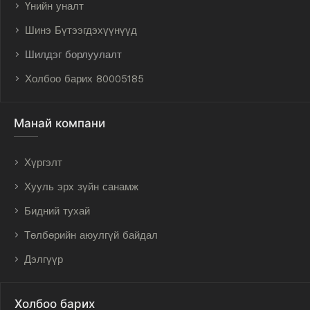
Үнийн уналт
Шинэ Бүтээгдэхүүнүүд
Шилдэг борлуулалт
Холбоо барих 80005185
Манай компани
Хүргэлт
Хууль эрх зүйн санамж
Бидний тухай
Төлбөрийн аюулгүй байдал
Дэлгүүр
Холбоо барих